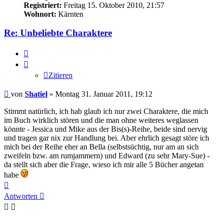
Registriert:
Freitag 15. Oktober 2010, 21:57
Wohnort:
Kärnten
Re: Unbeliebte Charaktere
Zitieren
Zitieren
Beitrag
von
Shatiel
»
Montag 31. Januar 2011, 19:12
Stimmt natürlich, ich hab glaub ich nur zwei Charaktere, die mich
im Buch wirklich stören und die man ohne weiteres weglassen
könnte - Jessica und Mike aus der Bis(s)-Reihe, beide sind nervig
und tragen gar nix zur Handlung bei. Aber ehrlich gesagt störe ich
mich bei der Reihe eher an Bella (selbstsüchtig, nur am an sich
zweifeln bzw. am rumjammern) und Edward (zu sehr Mary-Sue) -
da stellt sich aber die Frage, wieso ich mir alle 5 Bücher angetan
habe
Nach
oben
Antworten