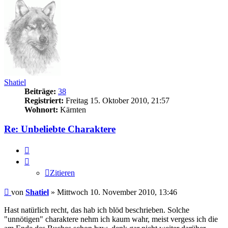
Shatiel
Beiträge:
38
Registriert:
Freitag 15. Oktober 2010, 21:57
Wohnort:
Kärnten
Re: Unbeliebte Charaktere
Zitieren
Zitieren
Beitrag
von
Shatiel
»
Mittwoch 10. November 2010, 13:46
Hast natürlich recht, das hab ich blöd beschrieben. Solche
"unnötigen" charaktere nehm ich kaum wahr, meist vergess ich die