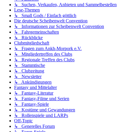
↳ Suchen, Verkaufen, Anbieten und Sammelbestellen
Lese-Themen
↳ Small Gods / Einfach göttlich
Die deutsche Scheibenwelt Convention
↳ Informationen zur Scheibenwelt Convention
↳ Fahrgemeinschaften
↳ Rückblicke
Clubmitgliedschaft
↳ Fragen zum Ankh-Morpork e.V.
↳ Mitgliedertreffen des Clubs
↳ Regionale Treffen des Clubs
↳ Stammtische
↳ Clubzeitung
↳ Newsletter
↳ Ankündigungen
Fantasy und Mittelalter
↳ Fantasy-Literatur
↳ Fantasy-Filme und Serien
↳ Fantasy-Spiele
↳ Kostüme und Gewandungen
↳ Rollenspiele und LARPs
Off-Topic
↳ Generelles Forum
↳ Foren-Spiele