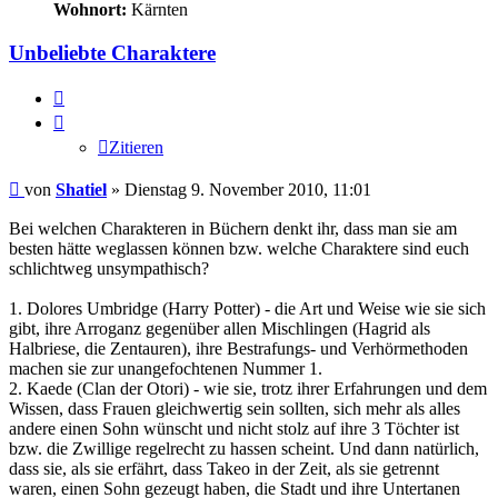
Wohnort:
Kärnten
Unbeliebte Charaktere
Zitieren
Zitieren
Beitrag
von
Shatiel
»
Dienstag 9. November 2010, 11:01
Bei welchen Charakteren in Büchern denkt ihr, dass man sie am
besten hätte weglassen können bzw. welche Charaktere sind euch
schlichtweg unsympathisch?
1. Dolores Umbridge (Harry Potter) - die Art und Weise wie sie sich
gibt, ihre Arroganz gegenüber allen Mischlingen (Hagrid als
Halbriese, die Zentauren), ihre Bestrafungs- und Verhörmethoden
machen sie zur unangefochtenen Nummer 1.
2. Kaede (Clan der Otori) - wie sie, trotz ihrer Erfahrungen und dem
Wissen, dass Frauen gleichwertig sein sollten, sich mehr als alles
andere einen Sohn wünscht und nicht stolz auf ihre 3 Töchter ist
bzw. die Zwillige regelrecht zu hassen scheint. Und dann natürlich,
dass sie, als sie erfährt, dass Takeo in der Zeit, als sie getrennt
waren, einen Sohn gezeugt haben, die Stadt und ihre Untertanen