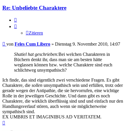
Re: Unbeliebte Charaktere
Zitieren
Zitieren
Beitrag
von
Feles Cum Libero
»
Dienstag 9. November 2010, 14:07
Shatiel hat geschrieben:
Bei welchen Charakteren in
Büchern denkt ihr, dass man sie am besten hätte
weglassen können bzw. welche Charaktere sind euch
schlichtweg unsympathisch?
Ich finde, das sind eigentlich zwei verschiedene Fragen. Es gibt
Charaktere, die
sollen
unsympathisch sein und erfüllen, trotz oder
gerade wegen der Antipathie, die sie hervorrufen, eine wichtige
Rolle in der jeweiligen Geschichte. Und dann gibt es noch
Charaktere, die wirklich überflüssig sind und und einfach nur den
Handlungsverlauf stören, auch wenn sie möglicherweise
sympathisch sind.
EX UMBRIS ET IMAGINIBUS AD VERITATEM.
Nach
oben