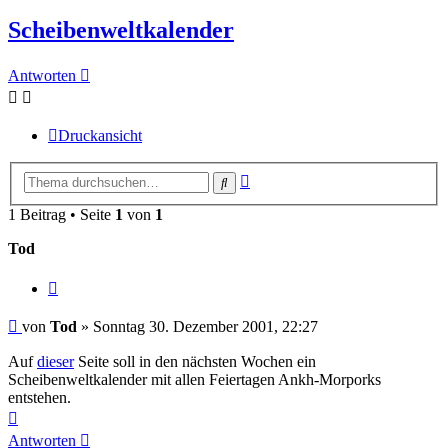
Scheibenweltkalender
Antworten
Druckansicht
Erweiterte
Suche
Suche
1 Beitrag • Seite
1
von
1
Tod
Zitieren
Beitrag
von
Tod
»
Sonntag 30. Dezember 2001, 22:27
Auf
dieser
Seite soll in den nächsten Wochen ein
Scheibenweltkalender mit allen Feiertagen Ankh-Morporks
entstehen.
Nach
oben
Antworten