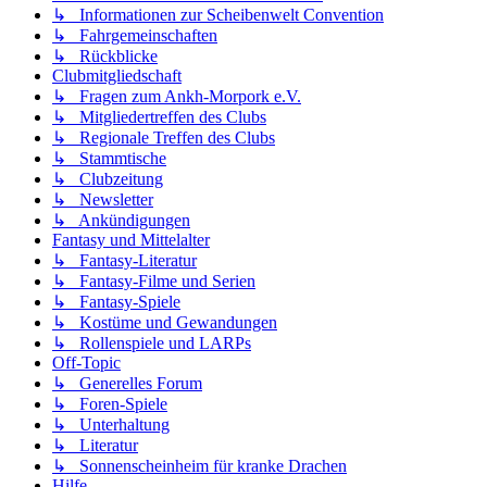
↳ Informationen zur Scheibenwelt Convention
↳ Fahrgemeinschaften
↳ Rückblicke
Clubmitgliedschaft
↳ Fragen zum Ankh-Morpork e.V.
↳ Mitgliedertreffen des Clubs
↳ Regionale Treffen des Clubs
↳ Stammtische
↳ Clubzeitung
↳ Newsletter
↳ Ankündigungen
Fantasy und Mittelalter
↳ Fantasy-Literatur
↳ Fantasy-Filme und Serien
↳ Fantasy-Spiele
↳ Kostüme und Gewandungen
↳ Rollenspiele und LARPs
Off-Topic
↳ Generelles Forum
↳ Foren-Spiele
↳ Unterhaltung
↳ Literatur
↳ Sonnenscheinheim für kranke Drachen
Hilfe