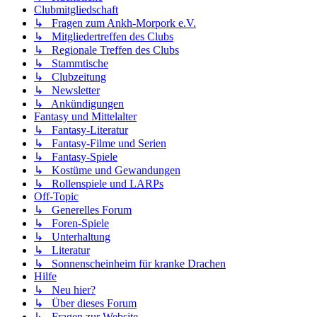
Clubmitgliedschaft
↳ Fragen zum Ankh-Morpork e.V.
↳ Mitgliedertreffen des Clubs
↳ Regionale Treffen des Clubs
↳ Stammtische
↳ Clubzeitung
↳ Newsletter
↳ Ankündigungen
Fantasy und Mittelalter
↳ Fantasy-Literatur
↳ Fantasy-Filme und Serien
↳ Fantasy-Spiele
↳ Kostüme und Gewandungen
↳ Rollenspiele und LARPs
Off-Topic
↳ Generelles Forum
↳ Foren-Spiele
↳ Unterhaltung
↳ Literatur
↳ Sonnenscheinheim für kranke Drachen
Hilfe
↳ Neu hier?
↳ Über dieses Forum
↳ Fragen zur Website