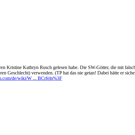
toren Kristine Kathryn Rusch gelesen habe. Die SW-Götter, die mit fal
nderen Geschlecht) verwenden. (TP hat das nie getan! Dabei hätte er s
dom.com/de/wiki/W ... BCrfeln%3F