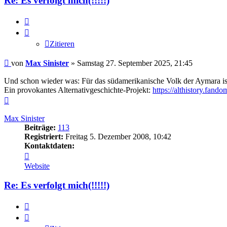
Re: Es verfolgt mich(!!!!!)
Zitieren
Zitieren
Beitrag
von
Max Sinister
»
Samstag 27. September 2025, 21:45
Und schon wieder was: Für das südamerikanische Volk der Aymara ist
Ein provokantes Alternativgeschichte-Projekt:
https://althistory.fan
Nach
oben
Max Sinister
Beiträge:
113
Registriert:
Freitag 5. Dezember 2008, 10:42
Kontaktdaten:
Kontaktdaten
von
Website
Max
Sinister
Re: Es verfolgt mich(!!!!!)
Zitieren