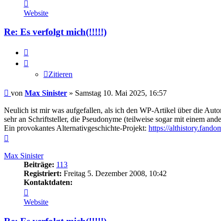
Kontaktdaten
von
Website
Max
Sinister
Re: Es verfolgt mich(!!!!!)
Zitieren
Zitieren
Beitrag
von
Max Sinister
»
Samstag 10. Mai 2025, 16:57
Neulich ist mir was aufgefallen, als ich den WP-Artikel über die Au
sehr an Schriftsteller, die Pseudonyme (teilweise sogar mit einem a
Ein provokantes Alternativgeschichte-Projekt:
https://althistory.fan
Nach
oben
Max Sinister
Beiträge:
113
Registriert:
Freitag 5. Dezember 2008, 10:42
Kontaktdaten:
Kontaktdaten
von
Website
Max
Sinister