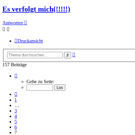
Es verfolgt mich(!!!!!)
Antworten
Druckansicht
Erweiterte
Suche
Suche
157 Beiträge
Seite
7
Gehe zu Seite:
von
7
Vorherige
1
…
3
4
5
6
7