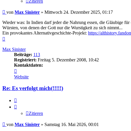
Zitieren
Beitrag
von
Max Sinister
»
Mittwoch 24. Dezember 2025, 01:17
Wieder was: In Indien darf jeder die Nahrung essen, die Gläubige fü
Würsten, von denen der Gott nur die Wurstigkeit zu sich nimmt...
Ein provokantes Alternativgeschichte-Projekt:
https://althistory.fan
Nach
oben
Max Sinister
Beiträge:
113
Registriert:
Freitag 5. Dezember 2008, 10:42
Kontaktdaten:
Kontaktdaten
von
Website
Max
Sinister
Re: Es verfolgt mich(!!!!!)
Zitieren
Zitieren
Beitrag
von
Max Sinister
»
Samstag 16. Mai 2026, 00:01