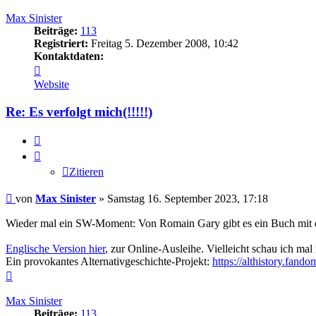
Max Sinister
Beiträge:
113
Registriert:
Freitag 5. Dezember 2008, 10:42
Kontaktdaten:
Kontaktdaten
von
Website
Max
Sinister
Re: Es verfolgt mich(!!!!!)
Zitieren
Zitieren
Beitrag
von
Max Sinister
»
Samstag 16. September 2023, 17:18
Wieder mal ein SW-Moment: Von Romain Gary gibt es ein Buch mit 
Englische Version hier
, zur Online-Ausleihe. Vielleicht schau ich mal
Ein provokantes Alternativgeschichte-Projekt:
https://althistory.fan
Nach
oben
Max Sinister
Beiträge:
113