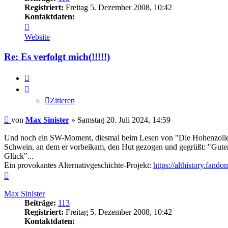
Registriert:
Freitag 5. Dezember 2008, 10:42
Kontaktdaten:
Kontaktdaten
von
Website
Max
Sinister
Re: Es verfolgt mich(!!!!!)
Zitieren
Zitieren
Beitrag
von
Max Sinister
»
Samstag 20. Juli 2024, 14:59
Und noch ein SW-Moment, diesmal beim Lesen von "Die Hohenzollern
Schwein, an dem er vorbeikam, den Hut gezogen und gegrüßt: "Guten
Glück"...
Ein provokantes Alternativgeschichte-Projekt:
https://althistory.fan
Nach
oben
Max Sinister
Beiträge:
113
Registriert:
Freitag 5. Dezember 2008, 10:42
Kontaktdaten: