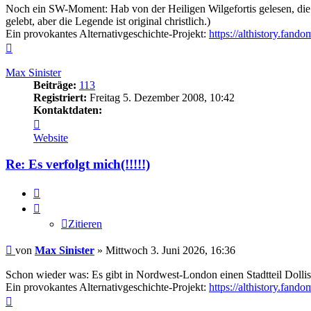
Noch ein SW-Moment: Hab von der Heiligen Wilgefortis gelesen, die ei
gelebt, aber die Legende ist original christlich.)
Ein provokantes Alternativgeschichte-Projekt:
https://althistory.fan
Nach
oben
Max Sinister
Beiträge:
113
Registriert:
Freitag 5. Dezember 2008, 10:42
Kontaktdaten:
Kontaktdaten
von
Website
Max
Sinister
Re: Es verfolgt mich(!!!!!)
Zitieren
Zitieren
Beitrag
von
Max Sinister
»
Mittwoch 3. Juni 2026, 16:36
Schon wieder was: Es gibt in Nordwest-London einen Stadtteil Dollis 
Ein provokantes Alternativgeschichte-Projekt:
https://althistory.fan
Nach