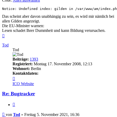
Code:
Alles auswählen
Notice: Undefined index: gilden in /var/www/am/index.ph
Das scheint aber davon unabhängig zu sein, es wird mir nämlich bei
allen Gilden angezeigt.
Die EU-Minister warnen:
Lesen schadet Ihrer Dummheit und kann Bildung verursachen.
Nach
oben
Tod
Tod
Beiträge:
1393
Registriert:
Montag 17. November 2008, 12:13
Wohnort:
Berlin
Kontaktdaten:
Kontaktdaten
von
ICQ
Website
Tod
Re: Bugtracker
Zitieren
Beitrag
von
Tod
»
Freitag 5. November 2021, 16:36