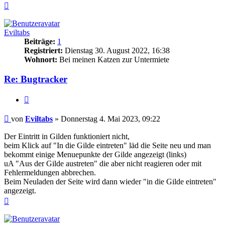
Nach
oben
Eviltabs
Beiträge:
1
Registriert:
Dienstag 30. August 2022, 16:38
Wohnort:
Bei meinen Katzen zur Untermiete
Re: Bugtracker
Zitieren
Beitrag
von
Eviltabs
»
Donnerstag 4. Mai 2023, 09:22
Der Eintritt in Gilden funktioniert nicht,
beim Klick auf "In die Gilde eintreten" läd die Seite neu und man
bekommt einige Menuepunkte der Gilde angezeigt (links)
uA "Aus der Gilde austreten" die aber nicht reagieren oder mit
Fehlermeldungen abbrechen.
Beim Neuladen der Seite wird dann wieder "in die Gilde eintreten"
angezeigt.
Nach
oben