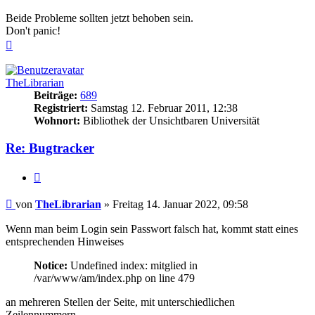
Beide Probleme sollten jetzt behoben sein.
Don't panic!
Nach
oben
TheLibrarian
Beiträge:
689
Registriert:
Samstag 12. Februar 2011, 12:38
Wohnort:
Bibliothek der Unsichtbaren Universität
Re: Bugtracker
Zitieren
Beitrag
von
TheLibrarian
»
Freitag 14. Januar 2022, 09:58
Wenn man beim Login sein Passwort falsch hat, kommt statt eines
entsprechenden Hinweises
Notice:
Undefined index: mitglied in
/var/www/am/index.php on line 479
an mehreren Stellen der Seite, mit unterschiedlichen
Zeilennummern.