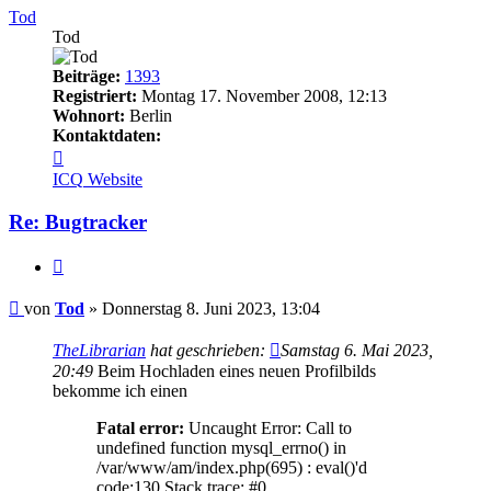
Tod
Tod
Beiträge:
1393
Registriert:
Montag 17. November 2008, 12:13
Wohnort:
Berlin
Kontaktdaten:
Kontaktdaten
von
ICQ
Website
Tod
Re: Bugtracker
Zitieren
Beitrag
von
Tod
»
Donnerstag 8. Juni 2023, 13:04
TheLibrarian
hat geschrieben:
Samstag 6. Mai 2023,
20:49
Beim Hochladen eines neuen Profilbilds
bekomme ich einen
Fatal error:
Uncaught Error: Call to
undefined function mysql_errno() in
/var/www/am/index.php(695) : eval()'d
code:130 Stack trace: #0