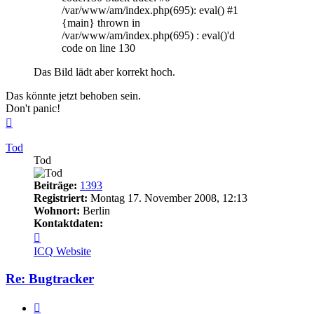
/var/www/am/index.php(695): eval() #1
{main} thrown in
/var/www/am/index.php(695) : eval()'d
code on line 130
Das Bild lädt aber korrekt hoch.
Das könnte jetzt behoben sein.
Don't panic!
Nach
oben
Tod
Tod
Beiträge:
1393
Registriert:
Montag 17. November 2008, 12:13
Wohnort:
Berlin
Kontaktdaten:
Kontaktdaten
von
ICQ
Website
Tod
Re: Bugtracker
Zitieren