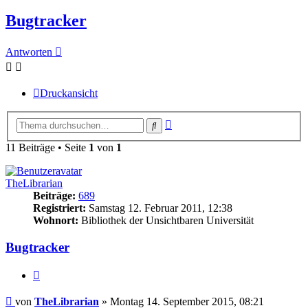
Bugtracker
Antworten
Druckansicht
Erweiterte
Suche
Suche
11 Beiträge • Seite
1
von
1
TheLibrarian
Beiträge:
689
Registriert:
Samstag 12. Februar 2011, 12:38
Wohnort:
Bibliothek der Unsichtbaren Universität
Bugtracker
Zitieren
Beitrag
von
TheLibrarian
»
Montag 14. September 2015, 08:21