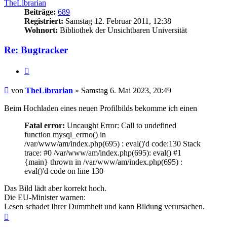
TheLibrarian
Beiträge:
689
Registriert:
Samstag 12. Februar 2011, 12:38
Wohnort:
Bibliothek der Unsichtbaren Universität
Re: Bugtracker
Zitieren
Beitrag
von
TheLibrarian
»
Samstag 6. Mai 2023, 20:49
Beim Hochladen eines neuen Profilbilds bekomme ich einen
Fatal error:
Uncaught Error: Call to undefined
function mysql_errno() in
/var/www/am/index.php(695) : eval()'d code:130 Stack
trace: #0 /var/www/am/index.php(695): eval() #1
{main} thrown in /var/www/am/index.php(695) :
eval()'d code on line 130
Das Bild lädt aber korrekt hoch.
Die EU-Minister warnen:
Lesen schadet Ihrer Dummheit und kann Bildung verursachen.
Nach
oben