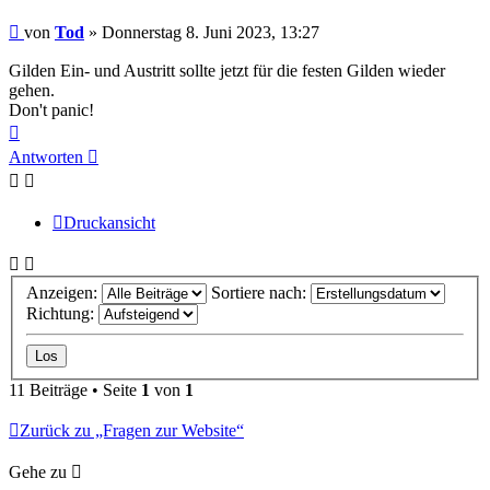
Beitrag
von
Tod
»
Donnerstag 8. Juni 2023, 13:27
Gilden Ein- und Austritt sollte jetzt für die festen Gilden wieder
gehen.
Don't panic!
Nach
oben
Antworten
Druckansicht
Anzeigen:
Sortiere nach:
Richtung:
11 Beiträge • Seite
1
von
1
Zurück zu „Fragen zur Website“
Gehe zu