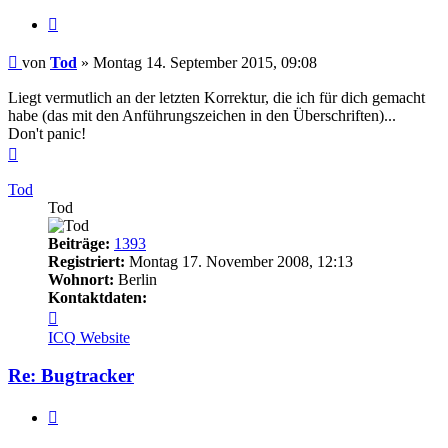
Zitieren
Beitrag
von
Tod
»
Montag 14. September 2015, 09:08
Liegt vermutlich an der letzten Korrektur, die ich für dich gemacht
habe (das mit den Anführungszeichen in den Überschriften)...
Don't panic!
Nach
oben
Tod
Tod
Beiträge:
1393
Registriert:
Montag 17. November 2008, 12:13
Wohnort:
Berlin
Kontaktdaten:
Kontaktdaten
von
ICQ
Website
Tod
Re: Bugtracker
Zitieren