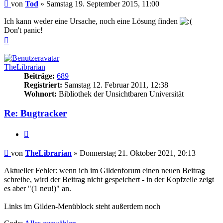
Beitrag
von
Tod
»
Samstag 19. September 2015, 11:00
Ich kann weder eine Ursache, noch eine Lösung finden
Don't panic!
Nach
oben
TheLibrarian
Beiträge:
689
Registriert:
Samstag 12. Februar 2011, 12:38
Wohnort:
Bibliothek der Unsichtbaren Universität
Re: Bugtracker
Zitieren
Beitrag
von
TheLibrarian
»
Donnerstag 21. Oktober 2021, 20:13
Aktueller Fehler: wenn ich im Gildenforum einen neuen Beitrag
schreibe, wird der Beitrag nicht gespeichert - in der Kopfzeile zeigt
es aber "(1 neu!)" an.
Links im Gilden-Menüblock steht außerdem noch