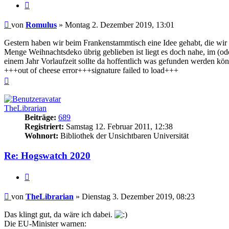
Zitieren
Beitrag
von
Romulus
»
Montag 2. Dezember 2019, 13:01
Gestern haben wir beim Frankenstammtisch eine Idee gehabt, die wir 
Menge Weihnachtsdeko übrig geblieben ist liegt es doch nahe, im (ode
einem Jahr Vorlaufzeit sollte da hoffentlich was gefunden werden kö
+++out of cheese error+++signature failed to load+++
Nach
oben
TheLibrarian
Beiträge:
689
Registriert:
Samstag 12. Februar 2011, 12:38
Wohnort:
Bibliothek der Unsichtbaren Universität
Re: Hogswatch 2020
Zitieren
Beitrag
von
TheLibrarian
»
Dienstag 3. Dezember 2019, 08:23
Das klingt gut, da wäre ich dabei.
Die EU-Minister warnen: