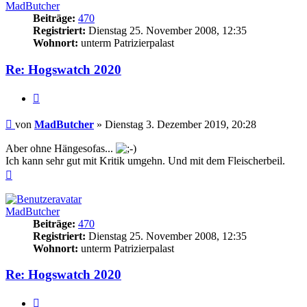
MadButcher
Beiträge:
470
Registriert:
Dienstag 25. November 2008, 12:35
Wohnort:
unterm Patrizierpalast
Re: Hogswatch 2020
Zitieren
Beitrag
von
MadButcher
»
Dienstag 3. Dezember 2019, 20:28
Aber ohne Hängesofas...
Ich kann sehr gut mit Kritik umgehn. Und mit dem Fleischerbeil.
Nach
oben
MadButcher
Beiträge:
470
Registriert:
Dienstag 25. November 2008, 12:35
Wohnort:
unterm Patrizierpalast
Re: Hogswatch 2020
Zitieren