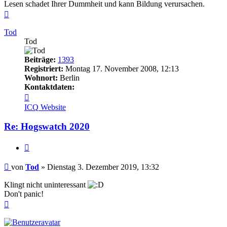
Lesen schadet Ihrer Dummheit und kann Bildung verursachen.
Nach
oben
Tod
Tod
Beiträge:
1393
Registriert:
Montag 17. November 2008, 12:13
Wohnort:
Berlin
Kontaktdaten:
Kontaktdaten
von
ICQ
Website
Tod
Re: Hogswatch 2020
Zitieren
Beitrag
von
Tod
»
Dienstag 3. Dezember 2019, 13:32
Klingt nicht uninteressant
Don't panic!
Nach
oben