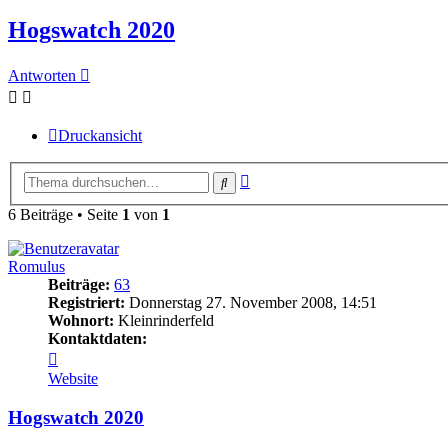
Hogswatch 2020
Antworten
Druckansicht
Erweiterte
Suche
Suche
6 Beiträge • Seite
1
von
1
Romulus
Beiträge:
63
Registriert:
Donnerstag 27. November 2008, 14:51
Wohnort:
Kleinrinderfeld
Kontaktdaten:
Kontaktdaten
von
Website
Romulus
Hogswatch 2020