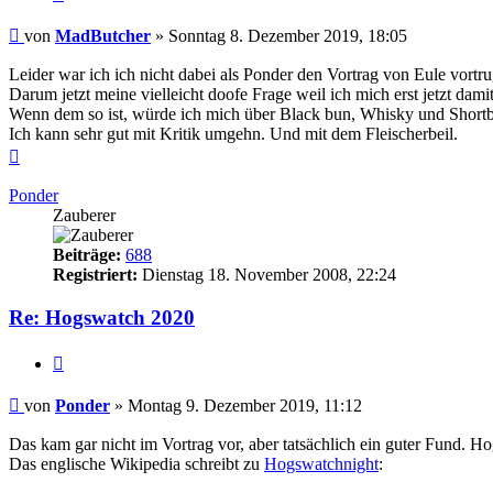
Beitrag
von
MadButcher
»
Sonntag 8. Dezember 2019, 18:05
Leider war ich ich nicht dabei als Ponder den Vortrag von Eule vortru
Darum jetzt meine vielleicht doofe Frage weil ich mich erst jetzt dam
Wenn dem so ist, würde ich mich über Black bun, Whisky und Shortb
Ich kann sehr gut mit Kritik umgehn. Und mit dem Fleischerbeil.
Nach
oben
Ponder
Zauberer
Beiträge:
688
Registriert:
Dienstag 18. November 2008, 22:24
Re: Hogswatch 2020
Zitieren
Beitrag
von
Ponder
»
Montag 9. Dezember 2019, 11:12
Das kam gar nicht im Vortrag vor, aber tatsächlich ein guter Fund. H
Das englische Wikipedia schreibt zu
Hogswatchnight
: