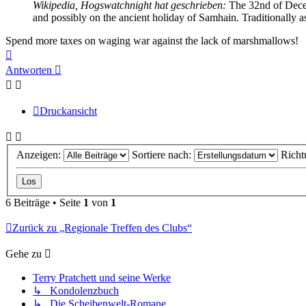
Wikipedia, Hogswatchnight hat geschrieben:
The 32nd of Dece
and possibly on the ancient holiday of Samhain. Traditionally ass
Spend more taxes on waging war against the lack of marshmallows!
Nach
oben
Antworten
Druckansicht
Anzeigen:
Sortiere nach:
Richt
6 Beiträge • Seite
1
von
1
Zurück zu „Regionale Treffen des Clubs“
Gehe zu
Terry Pratchett und seine Werke
↳ Kondolenzbuch
↳ Die Scheibenwelt-Romane