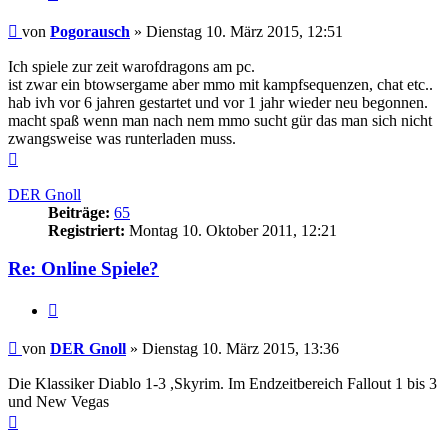
Beitrag
von
Pogorausch
»
Dienstag 10. März 2015, 12:51
Ich spiele zur zeit warofdragons am pc.
ist zwar ein btowsergame aber mmo mit kampfsequenzen, chat etc..
hab ivh vor 6 jahren gestartet und vor 1 jahr wieder neu begonnen.
macht spaß wenn man nach nem mmo sucht gür das man sich nicht
zwangsweise was runterladen muss.
Nach
oben
DER Gnoll
Beiträge:
65
Registriert:
Montag 10. Oktober 2011, 12:21
Re: Online Spiele?
Zitieren
Beitrag
von
DER Gnoll
»
Dienstag 10. März 2015, 13:36
Die Klassiker Diablo 1-3 ,Skyrim. Im Endzeitbereich Fallout 1 bis 3
und New Vegas
Nach
oben