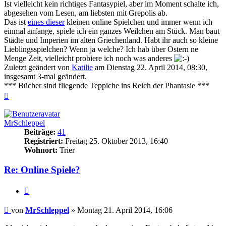
Ist vielleicht kein richtiges Fantasypiel, aber im Moment schalte ich,
abgesehen vom Lesen, am liebsten mit Grepolis ab.
Das ist
eines dieser
kleinen online Spielchen und immer wenn ich
einmal anfange, spiele ich ein ganzes Weilchen am Stück. Man baut
Städte und Imperien im alten Griechenland. Habt ihr auch so kleine
Lieblingsspielchen? Wenn ja welche? Ich hab über Ostern ne
Menge Zeit, vielleicht probiere ich noch was anderes
Zuletzt geändert von
Katilie
am Dienstag 22. April 2014, 08:30,
insgesamt 3-mal geändert.
*** Bücher sind fliegende Teppiche ins Reich der Phantasie ***
Nach
oben
MrSchleppel
Beiträge:
41
Registriert:
Freitag 25. Oktober 2013, 16:40
Wohnort:
Trier
Re: Online Spiele?
Zitieren
Beitrag
von
MrSchleppel
»
Montag 21. April 2014, 16:06