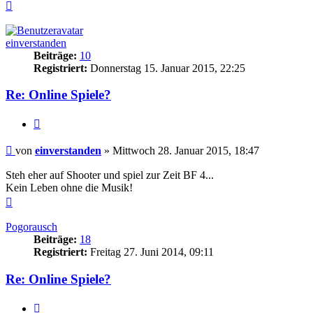
Nach
oben
einverstanden
Beiträge:
10
Registriert:
Donnerstag 15. Januar 2015, 22:25
Re: Online Spiele?
Zitieren
Beitrag
von
einverstanden
»
Mittwoch 28. Januar 2015, 18:47
Steh eher auf Shooter und spiel zur Zeit BF 4...
Kein Leben ohne die Musik!
Nach
oben
Pogorausch
Beiträge:
18
Registriert:
Freitag 27. Juni 2014, 09:11
Re: Online Spiele?
Zitieren