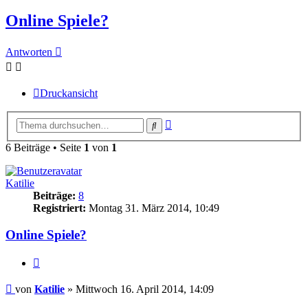
Online Spiele?
Antworten
Druckansicht
Erweiterte
Suche
Suche
6 Beiträge • Seite
1
von
1
Katilie
Beiträge:
8
Registriert:
Montag 31. März 2014, 10:49
Online Spiele?
Zitieren
Beitrag
von
Katilie
»
Mittwoch 16. April 2014, 14:09