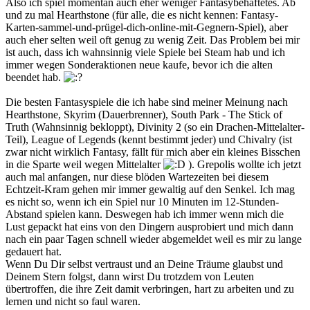
Also ich spiel momentan auch eher weniger Fantasybehaftetes. Ab
und zu mal Hearthstone (für alle, die es nicht kennen: Fantasy-
Karten-sammel-und-prügel-dich-online-mit-Gegnern-Spiel), aber
auch eher selten weil oft genug zu wenig Zeit. Das Problem bei mir
ist auch, dass ich wahnsinnig viele Spiele bei Steam hab und ich
immer wegen Sonderaktionen neue kaufe, bevor ich die alten
beendet hab.
Die besten Fantasyspiele die ich habe sind meiner Meinung nach
Hearthstone, Skyrim (Dauerbrenner), South Park - The Stick of
Truth (Wahnsinnig bekloppt), Divinity 2 (so ein Drachen-Mittelalter-
Teil), League of Legends (kennt bestimmt jeder) und Chivalry (ist
zwar nicht wirklich Fantasy, fällt für mich aber ein kleines Bisschen
in die Sparte weil wegen Mittelalter
). Grepolis wollte ich jetzt
auch mal anfangen, nur diese blöden Wartezeiten bei diesem
Echtzeit-Kram gehen mir immer gewaltig auf den Senkel. Ich mag
es nicht so, wenn ich ein Spiel nur 10 Minuten im 12-Stunden-
Abstand spielen kann. Deswegen hab ich immer wenn mich die
Lust gepackt hat eins von den Dingern ausprobiert und mich dann
nach ein paar Tagen schnell wieder abgemeldet weil es mir zu lange
gedauert hat.
Wenn Du Dir selbst vertraust und an Deine Träume glaubst und
Deinem Stern folgst, dann wirst Du trotzdem von Leuten
übertroffen, die ihre Zeit damit verbringen, hart zu arbeiten und zu
lernen und nicht so faul waren.