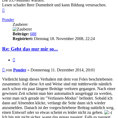
Die EU-Minister warnen:
Lesen schadet Ihrer Dummheit und kann Bildung verursachen.
Nach
oben
Ponder
Zauberer
Beiträge:
688
Registriert:
Dienstag 18. November 2008, 22:24
Re: Geht das nur mir so...
Zitieren
Beitrag
von
Ponder
»
Donnerstag 11. Dezember 2014, 20:01
Vielleicht hängt dieses Verhalten mit dem von Feles beschriebenen
zusammen: Auf diese Art und Weise sind mir mittlerweile nämlich
auch schon ein paar längere Beiträge verloren gegangen. Nach einer
gewissen Zeit scheint man hier automatisch ausgeloggt zu werden,
wenn man sich gerade im "Verfassen-Modus" befindet. Sobald ich
dann auf Absenden klicke, verlangt die Seite dann sich wieder
anzumelden. Danach ist der vorgeschriebene Beitrag natürlich weg,
einen Entwurf oder so etwas scheint es leider nicht zu geben.
Ich bin mir nicht sicher, wann das genau passiert. Falls es passiert