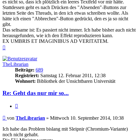
es nicht so, dass ich plötzlich ein leeres Textfeld vor mir hätte.
Stattdessen geht es nach Drücken des "Absenden"-Buttons zur
letzten Seite des Threads, in den ich etwas schreiben wollte. Als
hätte ich einen "Abbrechen"-Button gedrückt, den es ja so nicht
gibt.
Das seltsame ist: Es passiert nicht immer. Ich habe bisher auch nicht
herausgefunden, wie ich den Effekt reproduzieren kann.
EX UMBRIS ET IMAGINIBUS AD VERITATEM.
Nach
oben
TheLibrarian
Beiträge:
689
Registriert:
Samstag 12. Februar 2011, 12:38
Wohnort:
Bibliothek der Unsichtbaren Universität
Re: Geht das nur mir so...
Zitieren
Beitrag
von
TheLibrarian
»
Mittwoch 10. September 2014, 10:38
Ich habe das Problem bislang mit Sleipnir (Chromium-Variante)
noch nicht gehabt.