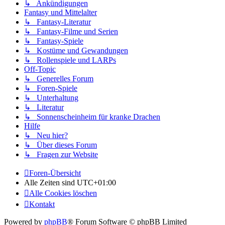
↳ Ankündigungen
Fantasy und Mittelalter
↳ Fantasy-Literatur
↳ Fantasy-Filme und Serien
↳ Fantasy-Spiele
↳ Kostüme und Gewandungen
↳ Rollenspiele und LARPs
Off-Topic
↳ Generelles Forum
↳ Foren-Spiele
↳ Unterhaltung
↳ Literatur
↳ Sonnenscheinheim für kranke Drachen
Hilfe
↳ Neu hier?
↳ Über dieses Forum
↳ Fragen zur Website
Foren-Übersicht
Alle Zeiten sind
UTC+01:00
Alle Cookies löschen
Kontakt
Powered by
phpBB
® Forum Software © phpBB Limited