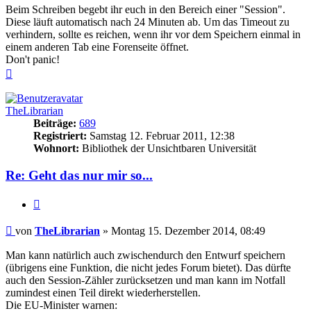
Beim Schreiben begebt ihr euch in den Bereich einer "Session".
Diese läuft automatisch nach 24 Minuten ab. Um das Timeout zu
verhindern, sollte es reichen, wenn ihr vor dem Speichern einmal in
einem anderen Tab eine Forenseite öffnet.
Don't panic!
Nach
oben
TheLibrarian
Beiträge:
689
Registriert:
Samstag 12. Februar 2011, 12:38
Wohnort:
Bibliothek der Unsichtbaren Universität
Re: Geht das nur mir so...
Zitieren
Beitrag
von
TheLibrarian
»
Montag 15. Dezember 2014, 08:49
Man kann natürlich auch zwischendurch den Entwurf speichern
(übrigens eine Funktion, die nicht jedes Forum bietet). Das dürfte
auch den Session-Zähler zurücksetzen und man kann im Notfall
zumindest einen Teil direkt wiederherstellen.
Die EU-Minister warnen: