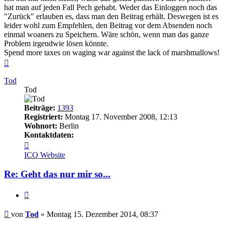
hat man auf jeden Fall Pech gehabt. Weder das Einloggen noch das
"Zurück" erlauben es, dass man den Beitrag erhält. Deswegen ist es
leider wohl zum Empfehlen, den Beitrag vor dem Absenden noch
einmal woaners zu Speichern. Wäre schön, wenn man das ganze
Problem irgendwie lösen könnte.
Spend more taxes on waging war against the lack of marshmallows!
Nach
oben
Tod
Tod
Beiträge:
1393
Registriert:
Montag 17. November 2008, 12:13
Wohnort:
Berlin
Kontaktdaten:
Kontaktdaten
von
ICQ
Website
Tod
Re: Geht das nur mir so...
Zitieren
Beitrag
von
Tod
»
Montag 15. Dezember 2014, 08:37