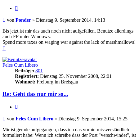
Zitieren
Beitrag
von
Ponder
»
Dienstag 9. September 2014, 14:13
Bis jetzt ist mir das auch noch nicht aufgefallen. Benutze allerdings
auch FF unter Windows.
Spend more taxes on waging war against the lack of marshmallows!
Nach
oben
Feles Cum Libero
Beiträge:
801
Registriert:
Dienstag 25. November 2008, 22:01
Wohnort:
Freiburg im Breisgau
Re: Geht das nur mir so...
Zitieren
Beitrag
von
Feles Cum Libero
»
Dienstag 9. September 2014, 15:25
Mir ist gerade aufgegangen, dass ich das vorhin missverständlich
formuliert habe: Wenn ich schreibe dass der Post "verschwindet", ist