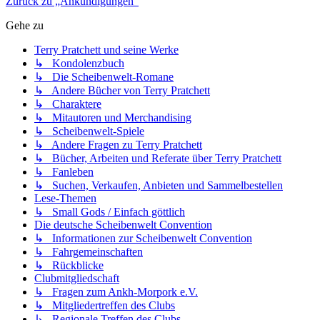
Zurück zu „Ankündigungen“
Gehe zu
Terry Pratchett und seine Werke
↳ Kondolenzbuch
↳ Die Scheibenwelt-Romane
↳ Andere Bücher von Terry Pratchett
↳ Charaktere
↳ Mitautoren und Merchandising
↳ Scheibenwelt-Spiele
↳ Andere Fragen zu Terry Pratchett
↳ Bücher, Arbeiten und Referate über Terry Pratchett
↳ Fanleben
↳ Suchen, Verkaufen, Anbieten und Sammelbestellen
Lese-Themen
↳ Small Gods / Einfach göttlich
Die deutsche Scheibenwelt Convention
↳ Informationen zur Scheibenwelt Convention
↳ Fahrgemeinschaften
↳ Rückblicke
Clubmitgliedschaft
↳ Fragen zum Ankh-Morpork e.V.
↳ Mitgliedertreffen des Clubs
↳ Regionale Treffen des Clubs