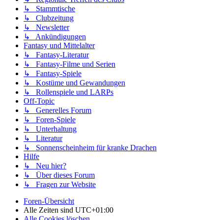
↳ Stammtische
↳ Clubzeitung
↳ Newsletter
↳ Ankündigungen
Fantasy und Mittelalter
↳ Fantasy-Literatur
↳ Fantasy-Filme und Serien
↳ Fantasy-Spiele
↳ Kostüme und Gewandungen
↳ Rollenspiele und LARPs
Off-Topic
↳ Generelles Forum
↳ Foren-Spiele
↳ Unterhaltung
↳ Literatur
↳ Sonnenscheinheim für kranke Drachen
Hilfe
↳ Neu hier?
↳ Über dieses Forum
↳ Fragen zur Website
Foren-Übersicht
Alle Zeiten sind
UTC+01:00
Alle Cookies löschen