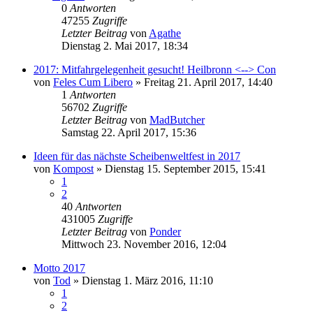
0
Antworten
47255
Zugriffe
Letzter Beitrag
von
Agathe
Dienstag 2. Mai 2017, 18:34
2017: Mitfahrgelegenheit gesucht! Heilbronn <--> Con
von
Feles Cum Libero
»
Freitag 21. April 2017, 14:40
1
Antworten
56702
Zugriffe
Letzter Beitrag
von
MadButcher
Samstag 22. April 2017, 15:36
Ideen für das nächste Scheibenweltfest in 2017
von
Kompost
»
Dienstag 15. September 2015, 15:41
1
2
40
Antworten
431005
Zugriffe
Letzter Beitrag
von
Ponder
Mittwoch 23. November 2016, 12:04
Motto 2017
von
Tod
»
Dienstag 1. März 2016, 11:10
1
2