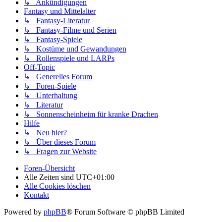
↳ Ankündigungen
Fantasy und Mittelalter
↳ Fantasy-Literatur
↳ Fantasy-Filme und Serien
↳ Fantasy-Spiele
↳ Kostüme und Gewandungen
↳ Rollenspiele und LARPs
Off-Topic
↳ Generelles Forum
↳ Foren-Spiele
↳ Unterhaltung
↳ Literatur
↳ Sonnenscheinheim für kranke Drachen
Hilfe
↳ Neu hier?
↳ Über dieses Forum
↳ Fragen zur Website
Foren-Übersicht
Alle Zeiten sind
UTC+01:00
Alle Cookies löschen
Kontakt
Powered by
phpBB
® Forum Software © phpBB Limited