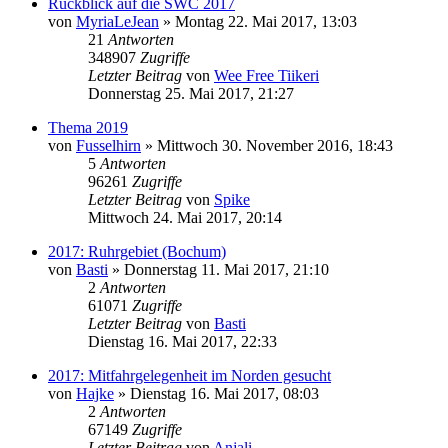
Rückblick auf die SWC 2017
von
MyriaLeJean
»
Montag 22. Mai 2017, 13:03
21
Antworten
348907
Zugriffe
Letzter Beitrag
von
Wee Free Tiikeri
Donnerstag 25. Mai 2017, 21:27
Thema 2019
von
Fusselhirn
»
Mittwoch 30. November 2016, 18:43
5
Antworten
96261
Zugriffe
Letzter Beitrag
von
Spike
Mittwoch 24. Mai 2017, 20:14
2017: Ruhrgebiet (Bochum)
von
Basti
»
Donnerstag 11. Mai 2017, 21:10
2
Antworten
61071
Zugriffe
Letzter Beitrag
von
Basti
Dienstag 16. Mai 2017, 22:33
2017: Mitfahrgelegenheit im Norden gesucht
von
Hajke
»
Dienstag 16. Mai 2017, 08:03
2
Antworten
67149
Zugriffe
Letzter Beitrag
von
Anjali