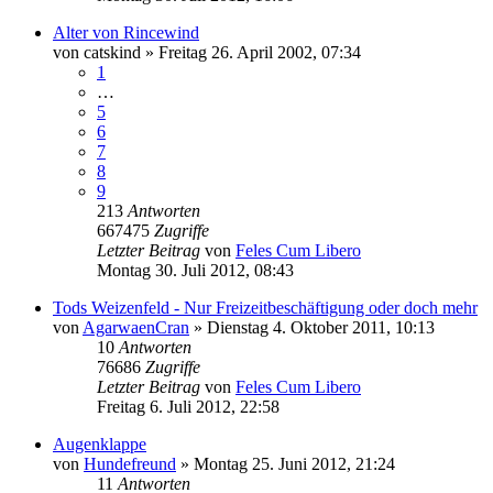
Alter von Rincewind
von
catskind
»
Freitag 26. April 2002, 07:34
1
…
5
6
7
8
9
213
Antworten
667475
Zugriffe
Letzter Beitrag
von
Feles Cum Libero
Montag 30. Juli 2012, 08:43
Tods Weizenfeld - Nur Freizeitbeschäftigung oder doch mehr
von
AgarwaenCran
»
Dienstag 4. Oktober 2011, 10:13
10
Antworten
76686
Zugriffe
Letzter Beitrag
von
Feles Cum Libero
Freitag 6. Juli 2012, 22:58
Augenklappe
von
Hundefreund
»
Montag 25. Juni 2012, 21:24
11
Antworten