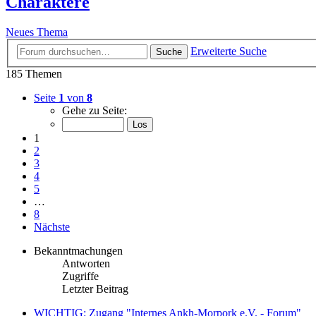
Charaktere
Neues Thema
Erweiterte Suche
Suche
185 Themen
Seite
1
von
8
Gehe zu Seite:
1
2
3
4
5
…
8
Nächste
Bekanntmachungen
Antworten
Zugriffe
Letzter Beitrag
WICHTIG: Zugang "Internes Ankh-Morpork e.V. - Forum"