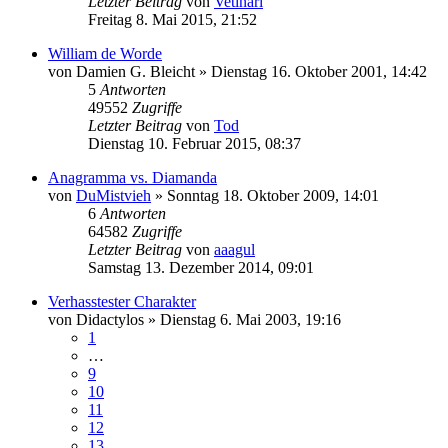
Letzter Beitrag
von
Vetinari
Freitag 8. Mai 2015, 21:52
William de Worde
von
Damien G. Bleicht
»
Dienstag 16. Oktober 2001, 14:42
5
Antworten
49552
Zugriffe
Letzter Beitrag
von
Tod
Dienstag 10. Februar 2015, 08:37
Anagramma vs. Diamanda
von
DuMistvieh
»
Sonntag 18. Oktober 2009, 14:01
6
Antworten
64582
Zugriffe
Letzter Beitrag
von
aaagul
Samstag 13. Dezember 2014, 09:01
Verhasstester Charakter
von
Didactylos
»
Dienstag 6. Mai 2003, 19:16
1
…
9
10
11
12
13