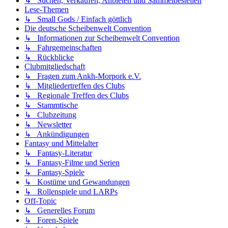
↳ Suchen, Verkaufen, Anbieten und Sammelbestellen
Lese-Themen
↳ Small Gods / Einfach göttlich
Die deutsche Scheibenwelt Convention
↳ Informationen zur Scheibenwelt Convention
↳ Fahrgemeinschaften
↳ Rückblicke
Clubmitgliedschaft
↳ Fragen zum Ankh-Morpork e.V.
↳ Mitgliedertreffen des Clubs
↳ Regionale Treffen des Clubs
↳ Stammtische
↳ Clubzeitung
↳ Newsletter
↳ Ankündigungen
Fantasy und Mittelalter
↳ Fantasy-Literatur
↳ Fantasy-Filme und Serien
↳ Fantasy-Spiele
↳ Kostüme und Gewandungen
↳ Rollenspiele und LARPs
Off-Topic
↳ Generelles Forum
↳ Foren-Spiele