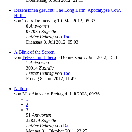
Donnerstag 5. Juli 2012, 21:11
Rezensionen gesucht: The Long Earth, Apocalypse Cow,
Half...
von
Tod
»
Donnerstag 10. Mai 2012, 05:37
8
Antworten
977985
Zugriffe
Letzter Beitrag
von
Tod
Dienstag 3. Juli 2012, 05:03
A Blink of the Screen
von
Feles Cum Libero
»
Donnerstag 7. Juni 2012, 15:31
1
Antworten
30914
Zugriffe
Letzter Beitrag
von
Tod
Freitag 8. Juni 2012, 11:49
Nation
von
Max Sinister
»
Freitag 4. Juli 2008, 09:36
1
2
3
51
Antworten
328379
Zugriffe
Letzter Beitrag
von
Bat
Montag 31. Oktober 2011, 23:25