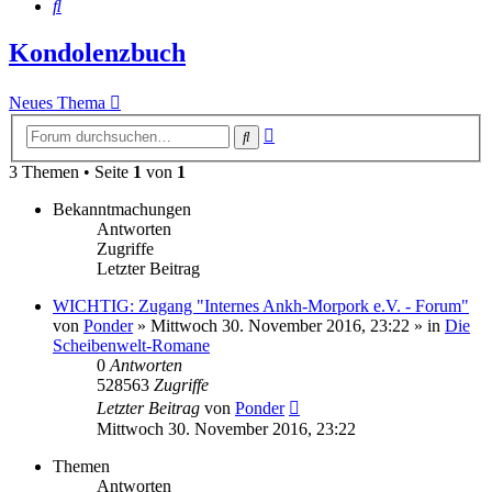
Suche
Kondolenzbuch
Neues Thema
Erweiterte
Suche
Suche
3 Themen • Seite
1
von
1
Bekanntmachungen
Antworten
Zugriffe
Letzter Beitrag
WICHTIG: Zugang "Internes Ankh-Morpork e.V. - Forum"
von
Ponder
»
Mittwoch 30. November 2016, 23:22
» in
Die
Scheibenwelt-Romane
0
Antworten
528563
Zugriffe
Letzter Beitrag
von
Ponder
Mittwoch 30. November 2016, 23:22
Themen
Antworten