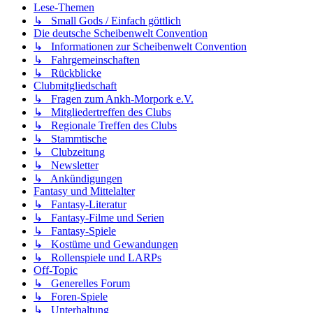
Lese-Themen
↳ Small Gods / Einfach göttlich
Die deutsche Scheibenwelt Convention
↳ Informationen zur Scheibenwelt Convention
↳ Fahrgemeinschaften
↳ Rückblicke
Clubmitgliedschaft
↳ Fragen zum Ankh-Morpork e.V.
↳ Mitgliedertreffen des Clubs
↳ Regionale Treffen des Clubs
↳ Stammtische
↳ Clubzeitung
↳ Newsletter
↳ Ankündigungen
Fantasy und Mittelalter
↳ Fantasy-Literatur
↳ Fantasy-Filme und Serien
↳ Fantasy-Spiele
↳ Kostüme und Gewandungen
↳ Rollenspiele und LARPs
Off-Topic
↳ Generelles Forum
↳ Foren-Spiele
↳ Unterhaltung