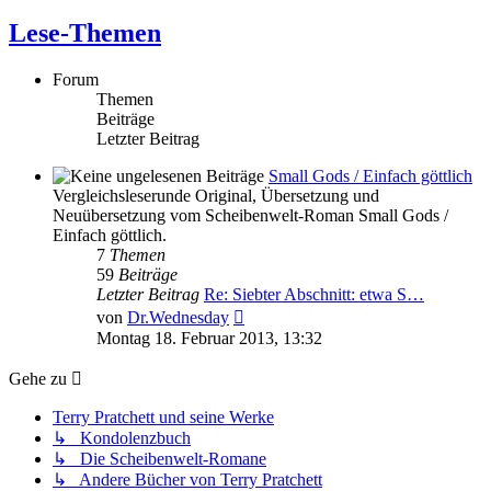
Lese-Themen
Forum
Themen
Beiträge
Letzter Beitrag
Small Gods / Einfach göttlich
Vergleichsleserunde Original, Übersetzung und
Neuübersetzung vom Scheibenwelt-Roman Small Gods /
Einfach göttlich.
7
Themen
59
Beiträge
Letzter Beitrag
Re: Siebter Abschnitt: etwa S…
Neuester
von
Dr.Wednesday
Beitrag
Montag 18. Februar 2013, 13:32
Gehe zu
Terry Pratchett und seine Werke
↳ Kondolenzbuch
↳ Die Scheibenwelt-Romane
↳ Andere Bücher von Terry Pratchett