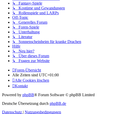
↳ Fantasy-Spiele
↳ Kostüme und Gewandungen
↳ Rollenspiele und LARPs
Off-Topic
↳ Generelles Forum
↳ Foren-Spiele
↳ Unterhaltung
↳ Literatur
↳ Sonnenscheinheim für kranke Drachen
Hilfe
↳ Neu hier?
↳ Über dieses Forum
↳ Fragen zur Website
Foren-Übersicht
Alle Zeiten sind
UTC+01:00
Alle Cookies löschen
Kontakt
Powered by
phpBB
® Forum Software © phpBB Limited
Deutsche Übersetzung durch
phpBB.de
Datenschutz
|
Nutzungsbedingungen