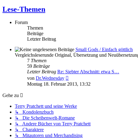
Lese-Themen
Forum
Themen
Beiträge
Letzter Beitrag
Small Gods / Einfach göttlich
Vergleichsleserunde Original, Übersetzung und Neuübersetzun
7
Themen
59
Beiträge
Letzter Beitrag
Re: Siebter Abschnitt: etwa S…
Neuester
von
Dr.Wednesday
Beitrag
Montag 18. Februar 2013, 13:32
Gehe zu
Terry Pratchett und seine Werke
↳ Kondolenzbuch
↳ Die Scheibenwelt-Romane
↳ Andere Bücher von Terry Pratchett
↳ Charaktere
↳ Mitautoren und Merchandising