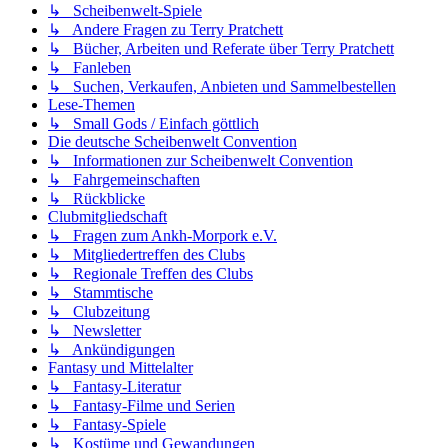
↳ Scheibenwelt-Spiele
↳ Andere Fragen zu Terry Pratchett
↳ Bücher, Arbeiten und Referate über Terry Pratchett
↳ Fanleben
↳ Suchen, Verkaufen, Anbieten und Sammelbestellen
Lese-Themen
↳ Small Gods / Einfach göttlich
Die deutsche Scheibenwelt Convention
↳ Informationen zur Scheibenwelt Convention
↳ Fahrgemeinschaften
↳ Rückblicke
Clubmitgliedschaft
↳ Fragen zum Ankh-Morpork e.V.
↳ Mitgliedertreffen des Clubs
↳ Regionale Treffen des Clubs
↳ Stammtische
↳ Clubzeitung
↳ Newsletter
↳ Ankündigungen
Fantasy und Mittelalter
↳ Fantasy-Literatur
↳ Fantasy-Filme und Serien
↳ Fantasy-Spiele
↳ Kostüme und Gewandungen