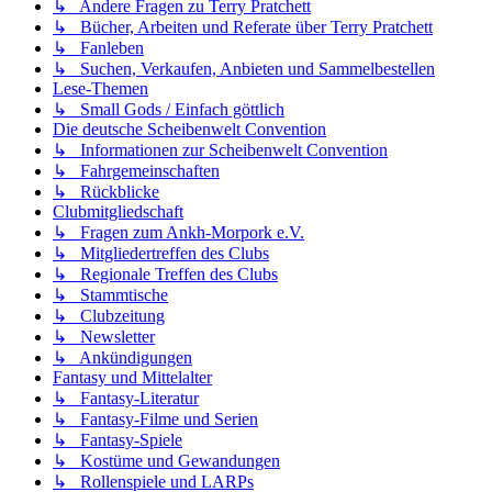
↳ Andere Fragen zu Terry Pratchett
↳ Bücher, Arbeiten und Referate über Terry Pratchett
↳ Fanleben
↳ Suchen, Verkaufen, Anbieten und Sammelbestellen
Lese-Themen
↳ Small Gods / Einfach göttlich
Die deutsche Scheibenwelt Convention
↳ Informationen zur Scheibenwelt Convention
↳ Fahrgemeinschaften
↳ Rückblicke
Clubmitgliedschaft
↳ Fragen zum Ankh-Morpork e.V.
↳ Mitgliedertreffen des Clubs
↳ Regionale Treffen des Clubs
↳ Stammtische
↳ Clubzeitung
↳ Newsletter
↳ Ankündigungen
Fantasy und Mittelalter
↳ Fantasy-Literatur
↳ Fantasy-Filme und Serien
↳ Fantasy-Spiele
↳ Kostüme und Gewandungen
↳ Rollenspiele und LARPs