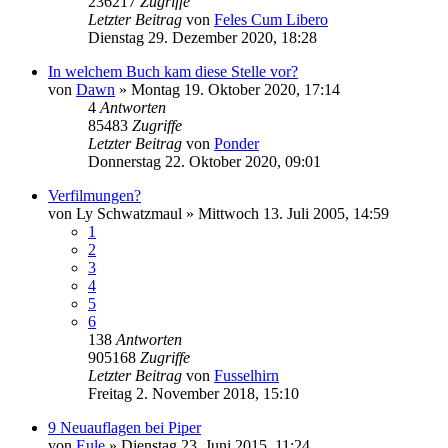
236217
Zugriffe
Letzter Beitrag
von
Feles Cum Libero
Dienstag 29. Dezember 2020, 18:28
In welchem Buch kam diese Stelle vor?
von
Dawn
»
Montag 19. Oktober 2020, 17:14
4
Antworten
85483
Zugriffe
Letzter Beitrag
von
Ponder
Donnerstag 22. Oktober 2020, 09:01
Verfilmungen?
von
Ly Schwatzmaul
»
Mittwoch 13. Juli 2005, 14:59
1
2
3
4
5
6
138
Antworten
905168
Zugriffe
Letzter Beitrag
von
Fusselhirn
Freitag 2. November 2018, 15:10
9 Neuauflagen bei Piper
von
Eule
»
Dienstag 23. Juni 2015, 11:24