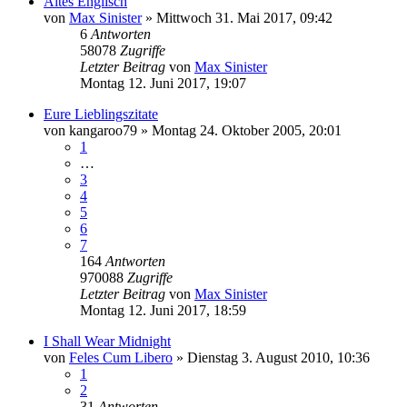
Altes Englisch
von
Max Sinister
»
Mittwoch 31. Mai 2017, 09:42
6
Antworten
58078
Zugriffe
Letzter Beitrag
von
Max Sinister
Montag 12. Juni 2017, 19:07
Eure Lieblingszitate
von
kangaroo79
»
Montag 24. Oktober 2005, 20:01
1
…
3
4
5
6
7
164
Antworten
970088
Zugriffe
Letzter Beitrag
von
Max Sinister
Montag 12. Juni 2017, 18:59
I Shall Wear Midnight
von
Feles Cum Libero
»
Dienstag 3. August 2010, 10:36
1
2
31
Antworten