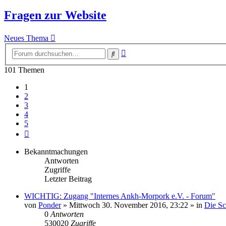
Fragen zur Website
Neues Thema
Erweiterte
Suche
Suche
101 Themen
1
2
3
4
5
Nächste
Bekanntmachungen
Antworten
Zugriffe
Letzter Beitrag
WICHTIG: Zugang "Internes Ankh-Morpork e.V. - Forum"
von
Ponder
»
Mittwoch 30. November 2016, 23:22
» in
Die S
0
Antworten
530020
Zugriffe