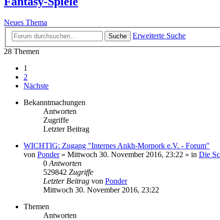
Fantasy-Spiele
Neues Thema
Erweiterte Suche
Suche
28 Themen
1
2
Nächste
Bekanntmachungen
Antworten
Zugriffe
Letzter Beitrag
WICHTIG: Zugang "Internes Ankh-Morpork e.V. - Forum"
von
Ponder
»
Mittwoch 30. November 2016, 23:22
» in
Die S
0
Antworten
529842
Zugriffe
Letzter Beitrag
von
Ponder
Mittwoch 30. November 2016, 23:22
Themen
Antworten