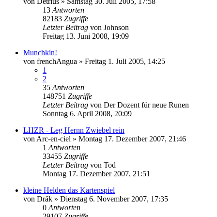
von
Detrius
»
Samstag 30. Juli 2005, 17:58
13
Antworten
82183
Zugriffe
Letzter Beitrag
von
Johnson
Freitag 13. Juni 2008, 19:09
Munchkin!
von
frenchAngua
»
Freitag 1. Juli 2005, 14:25
1
2
35
Antworten
148751
Zugriffe
Letzter Beitrag
von
Der Dozent für neue Runen
Sonntag 6. April 2008, 20:09
LHZR - Leg Hernn Zwiebel rein
von
Arc-en-ciel
»
Montag 17. Dezember 2007, 21:46
1
Antworten
33455
Zugriffe
Letzter Beitrag
von
Tod
Montag 17. Dezember 2007, 21:51
kleine Helden das Kartenspiel
von
Drâk
»
Dienstag 6. November 2007, 17:35
0
Antworten
29107
Zugriffe