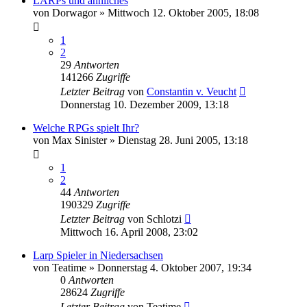
LARPs und ähnliches
von
Dorwagor
»
Mittwoch 12. Oktober 2005, 18:08
1
2
29
Antworten
141266
Zugriffe
Letzter Beitrag
von
Constantin v. Veucht
Donnerstag 10. Dezember 2009, 13:18
Welche RPGs spielt Ihr?
von
Max Sinister
»
Dienstag 28. Juni 2005, 13:18
1
2
44
Antworten
190329
Zugriffe
Letzter Beitrag
von
Schlotzi
Mittwoch 16. April 2008, 23:02
Larp Spieler in Niedersachsen
von
Teatime
»
Donnerstag 4. Oktober 2007, 19:34
0
Antworten
28624
Zugriffe
Letzter Beitrag
von
Teatime