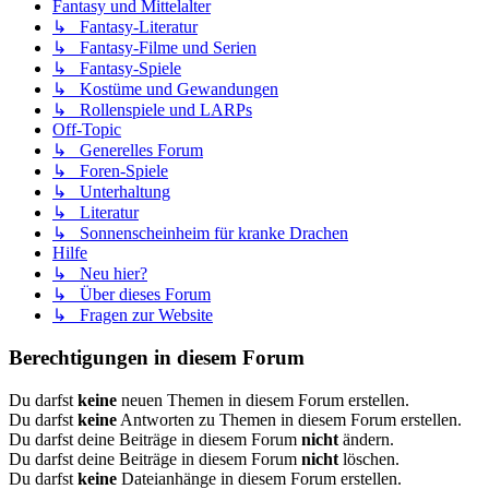
Fantasy und Mittelalter
↳ Fantasy-Literatur
↳ Fantasy-Filme und Serien
↳ Fantasy-Spiele
↳ Kostüme und Gewandungen
↳ Rollenspiele und LARPs
Off-Topic
↳ Generelles Forum
↳ Foren-Spiele
↳ Unterhaltung
↳ Literatur
↳ Sonnenscheinheim für kranke Drachen
Hilfe
↳ Neu hier?
↳ Über dieses Forum
↳ Fragen zur Website
Berechtigungen in diesem Forum
Du darfst
keine
neuen Themen in diesem Forum erstellen.
Du darfst
keine
Antworten zu Themen in diesem Forum erstellen.
Du darfst deine Beiträge in diesem Forum
nicht
ändern.
Du darfst deine Beiträge in diesem Forum
nicht
löschen.
Du darfst
keine
Dateianhänge in diesem Forum erstellen.