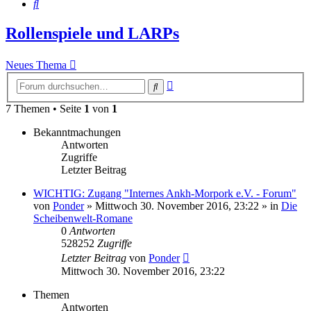
Suche
Rollenspiele und LARPs
Neues Thema
Erweiterte
Suche
Suche
7 Themen • Seite
1
von
1
Bekanntmachungen
Antworten
Zugriffe
Letzter Beitrag
WICHTIG: Zugang "Internes Ankh-Morpork e.V. - Forum"
von
Ponder
»
Mittwoch 30. November 2016, 23:22
» in
Die
Scheibenwelt-Romane
0
Antworten
528252
Zugriffe
Letzter Beitrag
von
Ponder
Mittwoch 30. November 2016, 23:22
Themen
Antworten