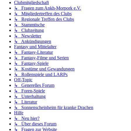
Clubmitgliedschaft
↳ Fragen zum Ankh-Morpork e.V.
↳ Mitgliedertreffen des Clubs
↳ Regionale Treffen des Clubs
↳ Stammtische
↳ Clubzeitung
↳ Newsletter
↳ Ankündigungen
Fantasy und Mittelalter
↳ Fantasy-Literatur
↳ Fantasy-Filme und Serien
↳ Fantasy-Spiele
↳ Kostüme und Gewandungen
↳ Rollenspiele und LARPs
Off-Topic
↳ Generelles Forum
↳ Foren-Spiele
↳ Unterhaltung
↳ Literatur
↳ Sonnenscheinheim für kranke Drachen
Hilfe
↳ Neu hier?
↳ Über dieses Forum
↳ Fragen zur Website