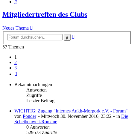
Suche
Mitgliedertreffen des Clubs
Neues Thema
Erweiterte
Suche
Suche
57 Themen
1
2
3
Nächste
Bekanntmachungen
Antworten
Zugriffe
Letzter Beitrag
WICHTIG: Zugang "Internes Ankh-Morpork e.V. - Forum"
von
Ponder
»
Mittwoch 30. November 2016, 23:22
» in
Die
Scheibenwelt-Romane
0
Antworten
529573
Zugriffe