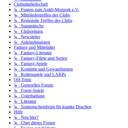
Clubmitgliedschaft
↳ Fragen zum Ankh-Morpork e.V.
↳ Mitgliedertreffen des Clubs
↳ Regionale Treffen des Clubs
↳ Stammtische
↳ Clubzeitung
↳ Newsletter
↳ Ankündigungen
Fantasy und Mittelalter
↳ Fantasy-Literatur
↳ Fantasy-Filme und Serien
↳ Fantasy-Spiele
↳ Kostüme und Gewandungen
↳ Rollenspiele und LARPs
Off-Topic
↳ Generelles Forum
↳ Foren-Spiele
↳ Unterhaltung
↳ Literatur
↳ Sonnenscheinheim für kranke Drachen
Hilfe
↳ Neu hier?
↳ Über dieses Forum