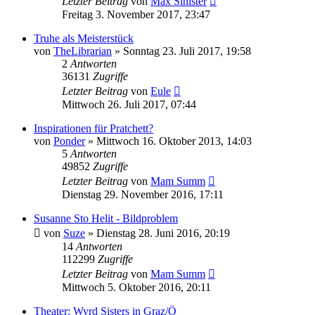
Letzter Beitrag
von
Max Sinister
Freitag 3. November 2017, 23:47
Truhe als Meisterstück
von
TheLibrarian
»
Sonntag 23. Juli 2017, 19:58
2
Antworten
36131
Zugriffe
Letzter Beitrag
von
Eule
Mittwoch 26. Juli 2017, 07:44
Inspirationen für Pratchett?
von
Ponder
»
Mittwoch 16. Oktober 2013, 14:03
5
Antworten
49852
Zugriffe
Letzter Beitrag
von
Mam Summ
Dienstag 29. November 2016, 17:11
Susanne Sto Helit - Bildproblem
von
Suze
»
Dienstag 28. Juni 2016, 20:19
14
Antworten
112299
Zugriffe
Letzter Beitrag
von
Mam Summ
Mittwoch 5. Oktober 2016, 20:11
Theater: Wyrd Sisters in Graz/Ö