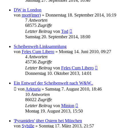
Samstag 27. September 2014, 10:40
DW in London
von
mort(imer)
»
Donnerstag 18. September 2014, 16:19
7
Antworten
68575
Zugriffe
Letzter Beitrag
von
Tod
Samstag 20. September 2014, 18:00
Scheibenwelt-Linksammlung
von
Feles Cum Libero
»
Montag 14. Juni 2010, 09:27
4
Antworten
45736
Zugriffe
Letzter Beitrag
von
Feles Cum Libero
Donnerstag 10. Oktober 2013, 14:01
Ein Entwurf der Scheibenwelt nach W&W..
von
Arkturia
»
Samstag 7. August 2010, 18:46
10
Antworten
86022
Zugriffe
Letzter Beitrag
von
Minion
Montag 19. August 2013, 15:50
'Pyramiden' über Ostern bei München
von
Sybille
»
Sonntag 17. März 2013, 21:57