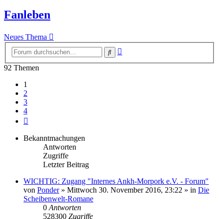
Fanleben
Neues Thema
Erweiterte
Suche
Suche
92 Themen
1
2
3
4
Nächste
Bekanntmachungen
Antworten
Zugriffe
Letzter Beitrag
WICHTIG: Zugang "Internes Ankh-Morpork e.V. - Forum"
von
Ponder
»
Mittwoch 30. November 2016, 23:22
» in
Die
Scheibenwelt-Romane
0
Antworten
528300
Zugriffe