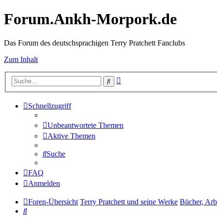
Forum.Ankh-Morpork.de
Das Forum des deutschsprachigen Terry Pratchett Fanclubs
Zum Inhalt
Erweiterte
Suche
Suche
Schnellzugriff
Unbeantwortete Themen
Aktive Themen
Suche
FAQ
Anmelden
Foren-Übersicht
Terry Pratchett und seine Werke
Bücher, Arb
Suche