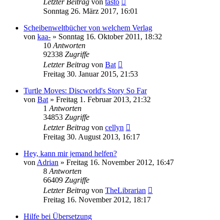
Letzter Beitrag
von
tasto
Sonntag 26. März 2017, 16:01
Scheibenweltbücher von welchem Verlag
von
kaa-
»
Sonntag 16. Oktober 2011, 18:32
10
Antworten
92338
Zugriffe
Letzter Beitrag
von
Bat
Freitag 30. Januar 2015, 21:53
Turtle Moves: Discworld's Story So Far
von
Bat
»
Freitag 1. Februar 2013, 21:32
1
Antworten
34853
Zugriffe
Letzter Beitrag
von
cellyn
Freitag 30. August 2013, 16:17
Hey, kann mir jemand helfen?
von
Adrian
»
Freitag 16. November 2012, 16:47
8
Antworten
66409
Zugriffe
Letzter Beitrag
von
TheLibrarian
Freitag 16. November 2012, 18:17
Hilfe bei Übersetzung