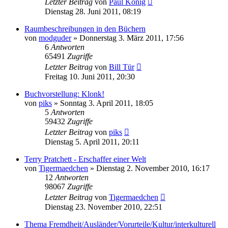
Letzter Beitrag
von
Paul König
Dienstag 28. Juni 2011, 08:19
Raumbeschreibungen in den Büchern
von
modguder
»
Donnerstag 3. März 2011, 17:56
6
Antworten
65491
Zugriffe
Letzter Beitrag
von
Bill Tür
Freitag 10. Juni 2011, 20:30
Buchvorstellung: Klonk!
von
piks
»
Sonntag 3. April 2011, 18:05
5
Antworten
59432
Zugriffe
Letzter Beitrag
von
piks
Dienstag 5. April 2011, 20:11
Terry Pratchett - Erschaffer einer Welt
von
Tigermaedchen
»
Dienstag 2. November 2010, 16:17
12
Antworten
98067
Zugriffe
Letzter Beitrag
von
Tigermaedchen
Dienstag 23. November 2010, 22:51
Thema Fremdheit/Ausländer/Vorurteile/Kultur/interkulturell