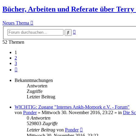
Bücher, Arbeiten und Referate über Terry
Neues Thema
Erweiterte
Suche
Suche
52 Themen
1
2
3
Nächste
Bekanntmachungen
Antworten
Zugriffe
Letzter Beitrag
WICHTIG: Zugang "Internes Ankh-Morpork e.V. - Forum"
von
Ponder
»
Mittwoch 30. November 2016, 23:22
» in
Die S
0
Antworten
529803
Zugriffe
Letzter Beitrag
von
Ponder
Mittwoch 30. November 2016, 23:22