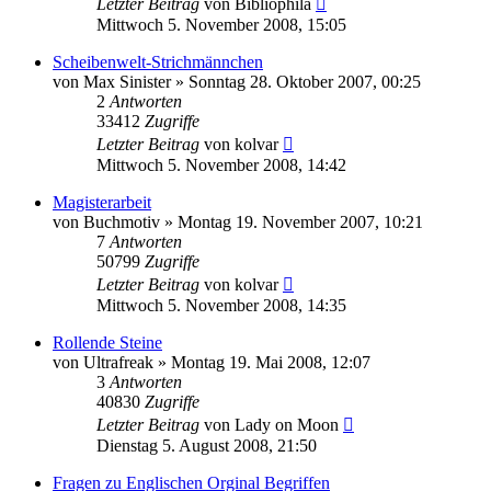
Letzter Beitrag
von
Bibliophila
Mittwoch 5. November 2008, 15:05
Scheibenwelt-Strichmännchen
von
Max Sinister
»
Sonntag 28. Oktober 2007, 00:25
2
Antworten
33412
Zugriffe
Letzter Beitrag
von
kolvar
Mittwoch 5. November 2008, 14:42
Magisterarbeit
von
Buchmotiv
»
Montag 19. November 2007, 10:21
7
Antworten
50799
Zugriffe
Letzter Beitrag
von
kolvar
Mittwoch 5. November 2008, 14:35
Rollende Steine
von
Ultrafreak
»
Montag 19. Mai 2008, 12:07
3
Antworten
40830
Zugriffe
Letzter Beitrag
von
Lady on Moon
Dienstag 5. August 2008, 21:50
Fragen zu Englischen Orginal Begriffen