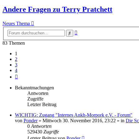
Andere Fragen zu Terry Pratchett
Neues Thema
Erweiterte
Suche
Suche
83 Themen
1
2
3
4
Nächste
Bekanntmachungen
Antworten
Zugriffe
Letzter Beitrag
WICHTIG: Zugang "Internes Ankh-Morpork e.V. - Forum"
von
Ponder
»
Mittwoch 30. November 2016, 23:22
» in
Die S
0
Antworten
529430
Zugriffe
Letzter Beitrag
von
Ponder