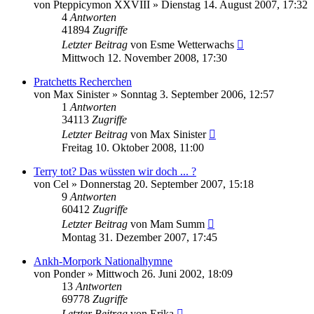
von
Pteppicymon XXVIII
»
Dienstag 14. August 2007, 17:32
4
Antworten
41894
Zugriffe
Letzter Beitrag
von
Esme Wetterwachs
Mittwoch 12. November 2008, 17:30
Pratchetts Recherchen
von
Max Sinister
»
Sonntag 3. September 2006, 12:57
1
Antworten
34113
Zugriffe
Letzter Beitrag
von
Max Sinister
Freitag 10. Oktober 2008, 11:00
Terry tot? Das wüssten wir doch ... ?
von
Cel
»
Donnerstag 20. September 2007, 15:18
9
Antworten
60412
Zugriffe
Letzter Beitrag
von
Mam Summ
Montag 31. Dezember 2007, 17:45
Ankh-Morpork Nationalhymne
von
Ponder
»
Mittwoch 26. Juni 2002, 18:09
13
Antworten
69778
Zugriffe
Letzter Beitrag
von
Erika