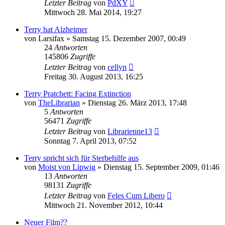
Letzter Beitrag
von
PdXY
Mittwoch 28. Mai 2014, 19:27
Terry hat Alzheimer
von
Larsifax
»
Samstag 15. Dezember 2007, 00:49
24
Antworten
145806
Zugriffe
Letzter Beitrag
von
cellyn
Freitag 30. August 2013, 16:25
Terry Pratchett: Facing Extinction
von
TheLibrarian
»
Dienstag 26. März 2013, 17:48
5
Antworten
56471
Zugriffe
Letzter Beitrag
von
Librarienne13
Sonntag 7. April 2013, 07:52
Terry spricht sich für Sterbehilfe aus
von
Moist von Lipwig
»
Dienstag 15. September 2009, 01:46
13
Antworten
98131
Zugriffe
Letzter Beitrag
von
Feles Cum Libero
Mittwoch 21. November 2012, 10:44
Neuer Film??