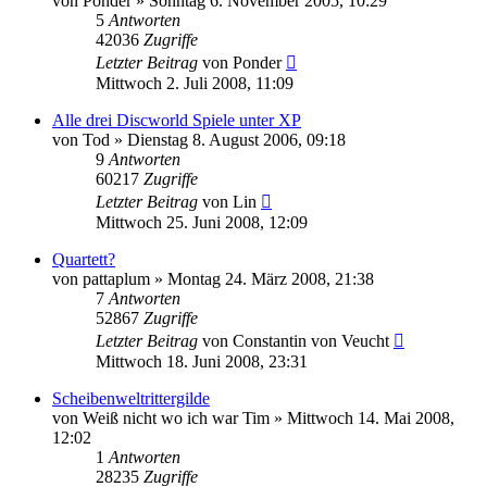
von
Ponder
»
Sonntag 6. November 2005, 10:29
5
Antworten
42036
Zugriffe
Letzter Beitrag
von
Ponder
Mittwoch 2. Juli 2008, 11:09
Alle drei Discworld Spiele unter XP
von
Tod
»
Dienstag 8. August 2006, 09:18
9
Antworten
60217
Zugriffe
Letzter Beitrag
von
Lin
Mittwoch 25. Juni 2008, 12:09
Quartett?
von
pattaplum
»
Montag 24. März 2008, 21:38
7
Antworten
52867
Zugriffe
Letzter Beitrag
von
Constantin von Veucht
Mittwoch 18. Juni 2008, 23:31
Scheibenweltrittergilde
von
Weiß nicht wo ich war Tim
»
Mittwoch 14. Mai 2008,
12:02
1
Antworten
28235
Zugriffe