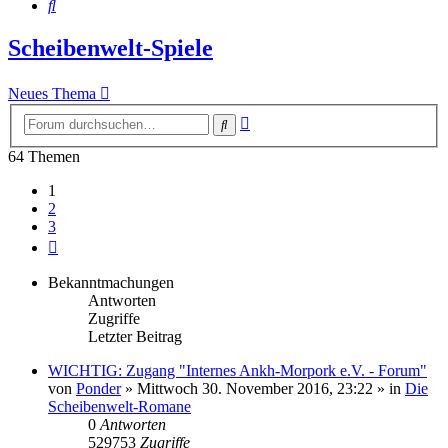
Suche
Scheibenwelt-Spiele
Neues Thema
Erweiterte
Suche
Suche
64 Themen
1
2
3
Nächste
Bekanntmachungen
Antworten
Zugriffe
Letzter Beitrag
WICHTIG: Zugang "Internes Ankh-Morpork e.V. - Forum"
von
Ponder
»
Mittwoch 30. November 2016, 23:22
» in
Die
Scheibenwelt-Romane
0
Antworten
529753
Zugriffe