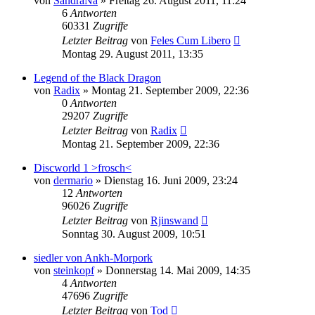
von
SandraNa
»
Freitag 26. August 2011, 11:24
6
Antworten
60331
Zugriffe
Letzter Beitrag
von
Feles Cum Libero
Montag 29. August 2011, 13:35
Legend of the Black Dragon
von
Radix
»
Montag 21. September 2009, 22:36
0
Antworten
29207
Zugriffe
Letzter Beitrag
von
Radix
Montag 21. September 2009, 22:36
Discworld 1 >frosch<
von
dermario
»
Dienstag 16. Juni 2009, 23:24
12
Antworten
96026
Zugriffe
Letzter Beitrag
von
Rjinswand
Sonntag 30. August 2009, 10:51
siedler von Ankh-Morpork
von
steinkopf
»
Donnerstag 14. Mai 2009, 14:35
4
Antworten
47696
Zugriffe
Letzter Beitrag
von
Tod