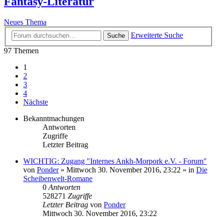
Fantasy-Literatur
Neues Thema
Erweiterte Suche
Suche
97 Themen
1
2
3
4
Nächste
Bekanntmachungen
Antworten
Zugriffe
Letzter Beitrag
WICHTIG: Zugang "Internes Ankh-Morpork e.V. - Forum"
von
Ponder
»
Mittwoch 30. November 2016, 23:22
» in
Die
Scheibenwelt-Romane
0
Antworten
528271
Zugriffe
Letzter Beitrag
von
Ponder
Mittwoch 30. November 2016, 23:22