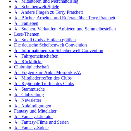
↳ Mitautoren und Merchandising
↳ Scheibenwelt-Spiele
↳ Andere Fragen zu Terry Pratchett
↳ Bücher, Arbeiten und Referate über Terry Pratchett
↳ Fanleben
↳ Suchen, Verkaufen, Anbieten und Sammelbestellen
Lese-Themen
↳ Small Gods / Einfach göttlich
Die deutsche Scheibenwelt Convention
↳ Informationen zur Scheibenwelt Convention
↳ Fahrgemeinschaften
↳ Rückblicke
Clubmitgliedschaft
↳ Fragen zum Ankh-Morpork e.V.
↳ Mitgliedertreffen des Clubs
↳ Regionale Treffen des Clubs
↳ Stammtische
↳ Clubzeitung
↳ Newsletter
↳ Ankündigungen
Fantasy und Mittelalter
↳ Fantasy-Literatur
↳ Fantasy-Filme und Serien
↳ Fantasy-Spiele