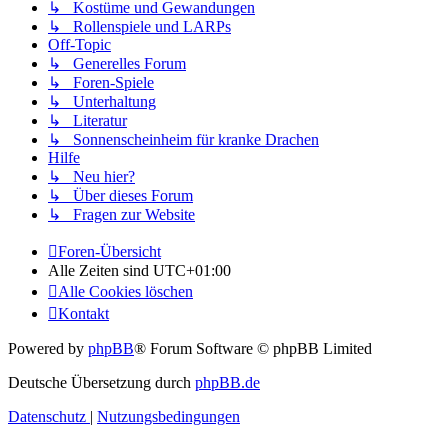
↳ Kostüme und Gewandungen
↳ Rollenspiele und LARPs
Off-Topic
↳ Generelles Forum
↳ Foren-Spiele
↳ Unterhaltung
↳ Literatur
↳ Sonnenscheinheim für kranke Drachen
Hilfe
↳ Neu hier?
↳ Über dieses Forum
↳ Fragen zur Website
Foren-Übersicht
Alle Zeiten sind
UTC+01:00
Alle Cookies löschen
Kontakt
Powered by
phpBB
® Forum Software © phpBB Limited
Deutsche Übersetzung durch
phpBB.de
Datenschutz
|
Nutzungsbedingungen