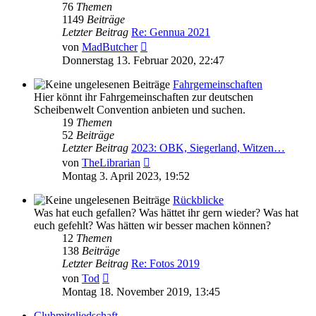
76
Themen
1149
Beiträge
Letzter Beitrag
Re: Gennua 2021
Neuester
von
MadButcher
Beitrag
Donnerstag 13. Februar 2020, 22:47
Fahrgemeinschaften
Hier könnt ihr Fahrgemeinschaften zur deutschen
Scheibenwelt Convention anbieten und suchen.
19
Themen
52
Beiträge
Letzter Beitrag
2023: OBK, Siegerland, Witzen…
Neuester
von
TheLibrarian
Beitrag
Montag 3. April 2023, 19:52
Rückblicke
Was hat euch gefallen? Was hättet ihr gern wieder? Was hat
euch gefehlt? Was hätten wir besser machen können?
12
Themen
138
Beiträge
Letzter Beitrag
Re: Fotos 2019
Neuester
von
Tod
Beitrag
Montag 18. November 2019, 13:45
Clubmitgliedschaft