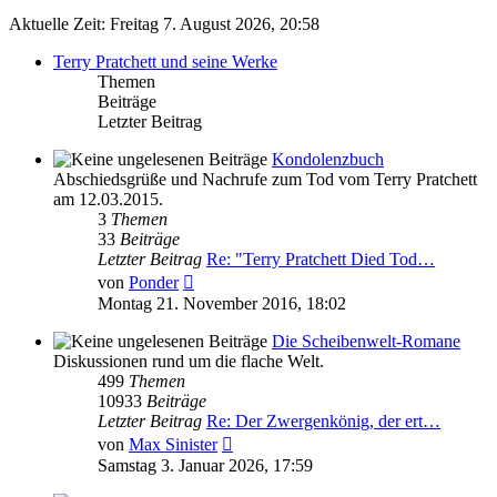
Aktuelle Zeit: Freitag 7. August 2026, 20:58
Terry Pratchett und seine Werke
Themen
Beiträge
Letzter Beitrag
Kondolenzbuch
Abschiedsgrüße und Nachrufe zum Tod vom Terry Pratchett
am 12.03.2015.
3
Themen
33
Beiträge
Letzter Beitrag
Re: "Terry Pratchett Died Tod…
Neuester
von
Ponder
Beitrag
Montag 21. November 2016, 18:02
Die Scheibenwelt-Romane
Diskussionen rund um die flache Welt.
499
Themen
10933
Beiträge
Letzter Beitrag
Re: Der Zwergenkönig, der ert…
Neuester
von
Max Sinister
Beitrag
Samstag 3. Januar 2026, 17:59