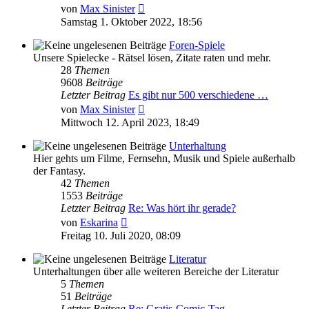
Neuester
von
Max Sinister
Beitrag
Samstag 1. Oktober 2022, 18:56
Foren-Spiele
Unsere Spielecke - Rätsel lösen, Zitate raten und mehr.
28
Themen
9608
Beiträge
Letzter Beitrag
Es gibt nur 500 verschiedene …
Neuester
von
Max Sinister
Beitrag
Mittwoch 12. April 2023, 18:49
Unterhaltung
Hier gehts um Filme, Fernsehn, Musik und Spiele außerhalb
der Fantasy.
42
Themen
1553
Beiträge
Letzter Beitrag
Re: Was hört ihr gerade?
Neuester
von
Eskarina
Beitrag
Freitag 10. Juli 2020, 08:09
Literatur
Unterhaltungen über alle weiteren Bereiche der Literatur
5
Themen
51
Beiträge
Letzter Beitrag
Re: Gratis-Comic-Tag