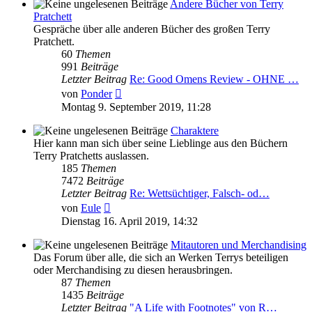
Andere Bücher von Terry
Pratchett
Gespräche über alle anderen Bücher des großen Terry
Pratchett.
60
Themen
991
Beiträge
Letzter Beitrag
Re: Good Omens Review - OHNE …
Neuester
von
Ponder
Beitrag
Montag 9. September 2019, 11:28
Charaktere
Hier kann man sich über seine Lieblinge aus den Büchern
Terry Pratchetts auslassen.
185
Themen
7472
Beiträge
Letzter Beitrag
Re: Wettsüchtiger, Falsch- od…
Neuester
von
Eule
Beitrag
Dienstag 16. April 2019, 14:32
Mitautoren und Merchandising
Das Forum über alle, die sich an Werken Terrys beteiligen
oder Merchandising zu diesen herausbringen.
87
Themen
1435
Beiträge
Letzter Beitrag
"A Life with Footnotes" von R…