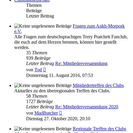
Themen
Beiträge
Letzter Beitrag
Fragen zum Ankh-Morpork
e.V.
Alle Fragen zum deutschsprachigen Terry Pratchett Fanclub,
die euch auf dem Herzen brennen, können hier gestellt
werden.
35
Themen
939
Beiträge
Letzter Beitrag
Re: Mitgliederversammlung
Neuester
von
Tod
Beitrag
Donnerstag 11. August 2016, 07:53
Mitgliedertreffen des Clubs
Aktuelles zu den überregionalen Treffen des Clubs.
58
Themen
1727
Beiträge
Letzter Beitrag
Re: Mitgliederversammlung 2020
Neuester
von
MadButcher
Beitrag
Dienstag 27. Oktober 2020, 20:10
Regionale Treffen des Clubs