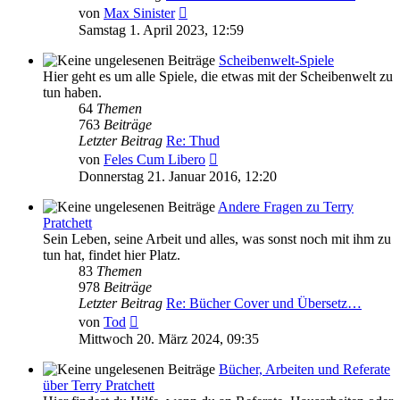
Neuester
von
Max Sinister
Beitrag
Samstag 1. April 2023, 12:59
Scheibenwelt-Spiele
Hier geht es um alle Spiele, die etwas mit der Scheibenwelt zu
tun haben.
64
Themen
763
Beiträge
Letzter Beitrag
Re: Thud
Neuester
von
Feles Cum Libero
Beitrag
Donnerstag 21. Januar 2016, 12:20
Andere Fragen zu Terry
Pratchett
Sein Leben, seine Arbeit und alles, was sonst noch mit ihm zu
tun hat, findet hier Platz.
83
Themen
978
Beiträge
Letzter Beitrag
Re: Bücher Cover und Übersetz…
Neuester
von
Tod
Beitrag
Mittwoch 20. März 2024, 09:35
Bücher, Arbeiten und Referate
über Terry Pratchett