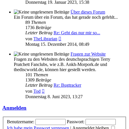
Beitrag
Donnerstag 19. Januar 2023, 15:38
Über dieses Forum
Ein Forum über ein Forum, das hat gerade noch gefehlt...
89
Themen
1736
Beiträge
Letzter Beitrag
Re: Geht das nur mir so...
Neuester
von
TheLibrarian
Beitrag
Montag 15. Dezember 2014, 08:49
Fragen zur Website
Fragen zu den Websiten des deutschsprachigen Terry
Pratchett Fanclubs, wie z.B. Ankh-Morpork.de und
thediscworld.de, können hier gestellt werden.
101
Themen
1309
Beiträge
Letzter Beitrag
Re: Bugtracker
Neuester
von
Tod
Beitrag
Donnerstag 8. Juni 2023, 13:27
Anmelden
Benutzername:
Passwort:
Ich habe mein Passwort vergessen
|
Angemeldet bleiben