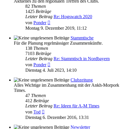
Aktuelles zu den regionalen Treffen des Clubs.
82
Themen
1425
Beiträge
Letzter Beitrag
Re: Hogswatch 2020
Neuester
von
Ponder
Beitrag
Montag 9. Dezember 2019, 11:12
Stammtische
Für die Planung regelmässiger Zusammenkünfte.
138
Themen
7103
Beiträge
Letzter Beitrag
Re: Stammtisch in Nordbayern
Neuester
von
Ponder
Beitrag
Dienstag 4. Juli 2023, 14:10
Clubzeitung
Alles Wichtige im Zusammenhang mit der Ankh-Morpork
Times.
47
Themen
412
Beiträge
Letzter Beitrag
Re: Ideen für A-M Times
Neuester
von
Tod
Beitrag
Dienstag 6. Dezember 2016, 13:31
Newsletter