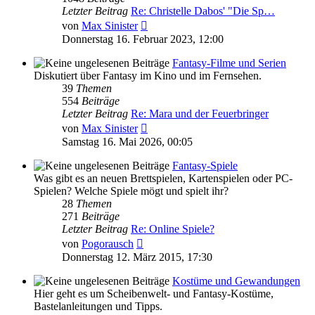
Letzter Beitrag
Re: Christelle Dabos' "Die Sp…
Neuester
von
Max Sinister
Beitrag
Donnerstag 16. Februar 2023, 12:00
Fantasy-Filme und Serien
Diskutiert über Fantasy im Kino und im Fernsehen.
39
Themen
554
Beiträge
Letzter Beitrag
Re: Mara und der Feuerbringer
Neuester
von
Max Sinister
Beitrag
Samstag 16. Mai 2026, 00:05
Fantasy-Spiele
Was gibt es an neuen Brettspielen, Kartenspielen oder PC-
Spielen? Welche Spiele mögt und spielt ihr?
28
Themen
271
Beiträge
Letzter Beitrag
Re: Online Spiele?
Neuester
von
Pogorausch
Beitrag
Donnerstag 12. März 2015, 17:30
Kostüme und Gewandungen
Hier geht es um Scheibenwelt- und Fantasy-Kostüme,
Bastelanleitungen und Tipps.