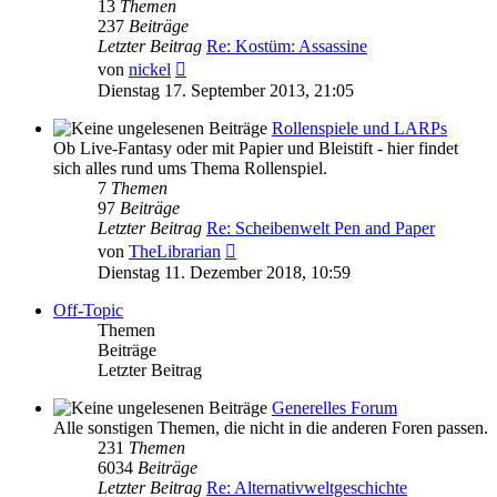
13
Themen
237
Beiträge
Letzter Beitrag
Re: Kostüm: Assassine
Neuester
von
nickel
Beitrag
Dienstag 17. September 2013, 21:05
Rollenspiele und LARPs
Ob Live-Fantasy oder mit Papier und Bleistift - hier findet
sich alles rund ums Thema Rollenspiel.
7
Themen
97
Beiträge
Letzter Beitrag
Re: Scheibenwelt Pen and Paper
Neuester
von
TheLibrarian
Beitrag
Dienstag 11. Dezember 2018, 10:59
Off-Topic
Themen
Beiträge
Letzter Beitrag
Generelles Forum
Alle sonstigen Themen, die nicht in die anderen Foren passen.
231
Themen
6034
Beiträge
Letzter Beitrag
Re: Alternativweltgeschichte