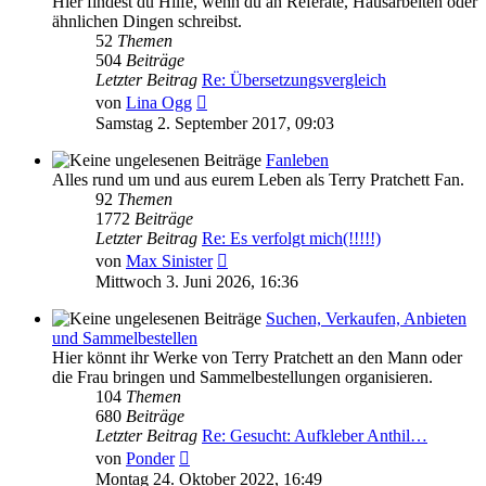
Hier findest du Hilfe, wenn du an Referate, Hausarbeiten oder
ähnlichen Dingen schreibst.
52
Themen
504
Beiträge
Letzter Beitrag
Re: Übersetzungsvergleich
Neuester
von
Lina Ogg
Beitrag
Samstag 2. September 2017, 09:03
Fanleben
Alles rund um und aus eurem Leben als Terry Pratchett Fan.
92
Themen
1772
Beiträge
Letzter Beitrag
Re: Es verfolgt mich(!!!!!)
Neuester
von
Max Sinister
Beitrag
Mittwoch 3. Juni 2026, 16:36
Suchen, Verkaufen, Anbieten
und Sammelbestellen
Hier könnt ihr Werke von Terry Pratchett an den Mann oder
die Frau bringen und Sammelbestellungen organisieren.
104
Themen
680
Beiträge
Letzter Beitrag
Re: Gesucht: Aufkleber Anthil…
Neuester
von
Ponder
Beitrag
Montag 24. Oktober 2022, 16:49