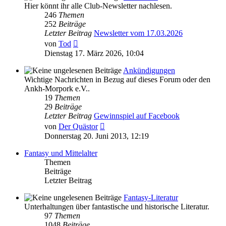
Hier könnt ihr alle Club-Newsletter nachlesen.
246
Themen
252
Beiträge
Letzter Beitrag
Newsletter vom 17.03.2026
Neuester
von
Tod
Beitrag
Dienstag 17. März 2026, 10:04
Ankündigungen
Wichtige Nachrichten in Bezug auf dieses Forum oder den
Ankh-Morpork e.V..
19
Themen
29
Beiträge
Letzter Beitrag
Gewinnspiel auf Facebook
Neuester
von
Der Quästor
Beitrag
Donnerstag 20. Juni 2013, 12:19
Fantasy und Mittelalter
Themen
Beiträge
Letzter Beitrag
Fantasy-Literatur
Unterhaltungen über fantastische und historische Literatur.
97
Themen
1048
Beiträge