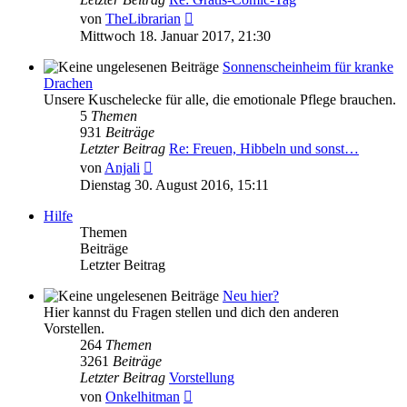
Neuester
von
TheLibrarian
Beitrag
Mittwoch 18. Januar 2017, 21:30
Sonnenscheinheim für kranke
Drachen
Unsere Kuschelecke für alle, die emotionale Pflege brauchen.
5
Themen
931
Beiträge
Letzter Beitrag
Re: Freuen, Hibbeln und sonst…
Neuester
von
Anjali
Beitrag
Dienstag 30. August 2016, 15:11
Hilfe
Themen
Beiträge
Letzter Beitrag
Neu hier?
Hier kannst du Fragen stellen und dich den anderen
Vorstellen.
264
Themen
3261
Beiträge
Letzter Beitrag
Vorstellung
Neuester
von
Onkelhitman