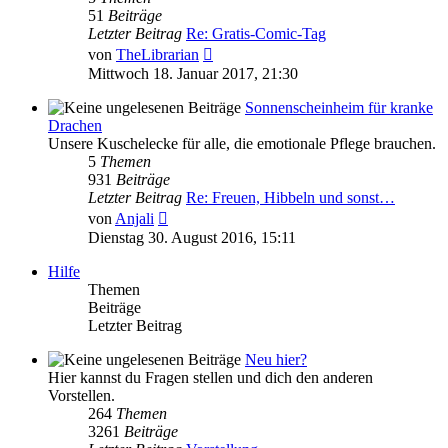
51
Beiträge
Letzter Beitrag
Re: Gratis-Comic-Tag
Neuester
von
TheLibrarian
Beitrag
Mittwoch 18. Januar 2017, 21:30
Sonnenscheinheim für kranke
Drachen
Unsere Kuschelecke für alle, die emotionale Pflege brauchen.
5
Themen
931
Beiträge
Letzter Beitrag
Re: Freuen, Hibbeln und sonst…
Neuester
von
Anjali
Beitrag
Dienstag 30. August 2016, 15:11
Hilfe
Themen
Beiträge
Letzter Beitrag
Neu hier?
Hier kannst du Fragen stellen und dich den anderen
Vorstellen.
264
Themen
3261
Beiträge