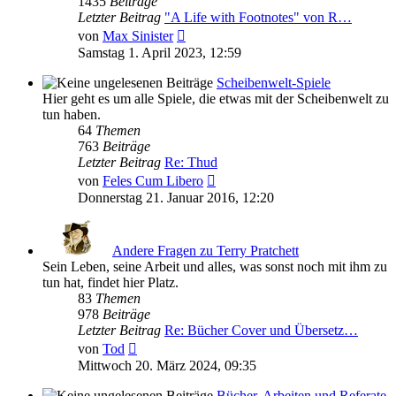
1435
Beiträge
Letzter Beitrag
"A Life with Footnotes" von R…
Neuester
von
Max Sinister
Beitrag
Samstag 1. April 2023, 12:59
Scheibenwelt-Spiele
Hier geht es um alle Spiele, die etwas mit der Scheibenwelt zu
tun haben.
64
Themen
763
Beiträge
Letzter Beitrag
Re: Thud
Neuester
von
Feles Cum Libero
Beitrag
Donnerstag 21. Januar 2016, 12:20
Andere Fragen zu Terry Pratchett
Sein Leben, seine Arbeit und alles, was sonst noch mit ihm zu
tun hat, findet hier Platz.
83
Themen
978
Beiträge
Letzter Beitrag
Re: Bücher Cover und Übersetz…
Neuester
von
Tod
Beitrag
Mittwoch 20. März 2024, 09:35
Bücher, Arbeiten und Referate