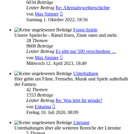
6034
Beiträge
Letzter Beitrag
Re: Alternativweltgeschichte
Neuester
von
Max Sinister
Beitrag
Samstag 1. Oktober 2022, 18:56
Foren-Spiele
Unsere Spielecke - Rätsel lösen, Zitate raten und mehr.
28
Themen
9608
Beiträge
Letzter Beitrag
Es gibt nur 500 verschiedene …
Neuester
von
Max Sinister
Beitrag
Mittwoch 12. April 2023, 18:49
Unterhaltung
Hier gehts um Filme, Fernsehn, Musik und Spiele außerhalb
der Fantasy.
42
Themen
1553
Beiträge
Letzter Beitrag
Re: Was hört ihr gerade?
Neuester
von
Eskarina
Beitrag
Freitag 10. Juli 2020, 08:09
Literatur
Unterhaltungen über alle weiteren Bereiche der Literatur
5
Themen