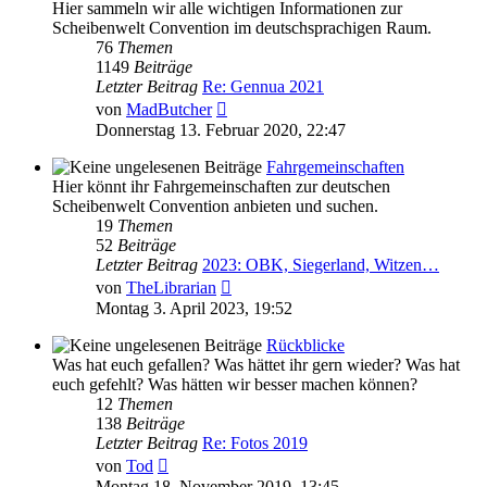
Hier sammeln wir alle wichtigen Informationen zur
Scheibenwelt Convention im deutschsprachigen Raum.
76
Themen
1149
Beiträge
Letzter Beitrag
Re: Gennua 2021
Neuester
von
MadButcher
Beitrag
Donnerstag 13. Februar 2020, 22:47
Fahrgemeinschaften
Hier könnt ihr Fahrgemeinschaften zur deutschen
Scheibenwelt Convention anbieten und suchen.
19
Themen
52
Beiträge
Letzter Beitrag
2023: OBK, Siegerland, Witzen…
Neuester
von
TheLibrarian
Beitrag
Montag 3. April 2023, 19:52
Rückblicke
Was hat euch gefallen? Was hättet ihr gern wieder? Was hat
euch gefehlt? Was hätten wir besser machen können?
12
Themen
138
Beiträge
Letzter Beitrag
Re: Fotos 2019
Neuester
von
Tod
Beitrag
Montag 18. November 2019, 13:45