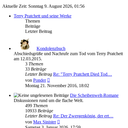
Aktuelle Zeit: Sonntag 9. August 2026, 01:56
Terry Pratchett und seine Werke
Themen
Beiträge
Letzter Beitrag
Kondolenzbuch
Abschiedsgrüße und Nachrufe zum Tod vom Terry Pratchett
am 12.03.2015.
3
Themen
33
Beiträge
Letzter Beitrag
Re: "Terry Pratchett Died Tod…
Neuester
von
Ponder
Beitrag
Montag 21. November 2016, 18:02
Die Scheibenwelt-Romane
Diskussionen rund um die flache Welt.
499
Themen
10933
Beiträge
Letzter Beitrag
Re: Der Zwergenkönig, der ert…
Neuester
von
Max Sinister
Beitrag
Samstag 3. Januar 2026, 17:59