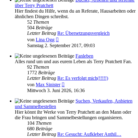
über Terry Pratchett
Hier findest du Hilfe, wenn du an Referate, Hausarbeiten oder
ähnlichen Dingen schreibst.
52
Themen
504
Beiträge
Letzter Beitrag
Re: Übersetzungsvergleich
Neuester
von
Lina Ogg
Beitrag
Samstag 2. September 2017, 09:03
Fanleben
Alles rund um und aus eurem Leben als Terry Pratchett Fan.
92
Themen
1772
Beiträge
Letzter Beitrag
Re: Es verfolgt mich(!!!!!)
Neuester
von
Max Sinister
Beitrag
Mittwoch 3. Juni 2026, 16:36
Suchen, Verkaufen, Anbieten
und Sammelbestellen
Hier könnt ihr Werke von Terry Pratchett an den Mann oder
die Frau bringen und Sammelbestellungen organisieren.
104
Themen
680
Beiträge
Letzter Beitrag
Re: Gesucht: Aufkleber Anthil…