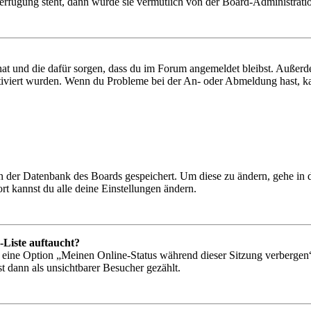
Verfügung steht, dann wurde sie vermutlich von der Board-Administratio
 hat und die dafür sorgen, dass du im Forum angemeldet bleibst. Außer
tiviert wurden. Wenn du Probleme bei der An- oder Abmeldung hast, ka
 in der Datenbank des Boards gespeichert. Um diese zu ändern, gehe in
t kannst du alle deine Einstellungen ändern.
-Liste auftaucht?
n eine Option „Meinen Online-Status während dieser Sitzung verbergen
t dann als unsichtbarer Besucher gezählt.