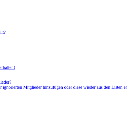
lt?
rhalten!
lieder?
er ignorierten Mitglieder hinzufügen oder diese wieder aus den Listen e