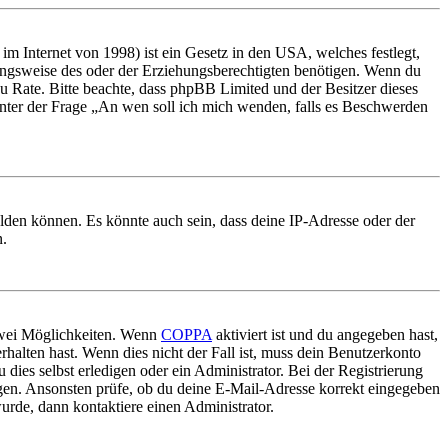
m Internet von 1998) ist ein Gesetz in den USA, welches festlegt,
ungsweise des oder der Erziehungsberechtigten benötigen. Wenn du
nd zu Rate. Bitte beachte, dass phpBB Limited und der Besitzer dieses
 unter der Frage „An wen soll ich mich wenden, falls es Beschwerden
elden können. Es könnte auch sein, dass deine IP-Adresse oder der
n.
 zwei Möglichkeiten. Wenn
COPPA
aktiviert ist und du angegeben hast,
rhalten hast. Wenn dies nicht der Fall ist, muss dein Benutzerkonto
 dies selbst erledigen oder ein Administrator. Bei der Registrierung
ungen. Ansonsten prüfe, ob du deine E-Mail-Adresse korrekt eingegeben
urde, dann kontaktiere einen Administrator.