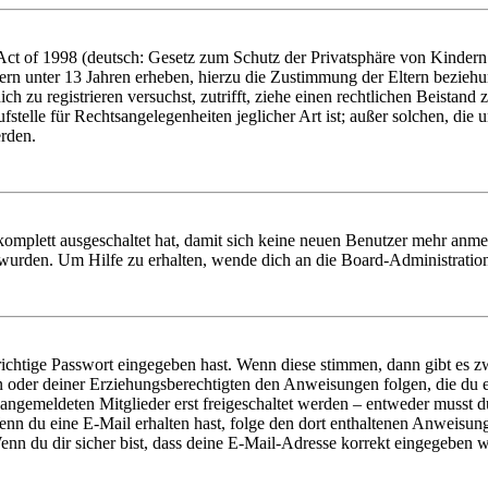
t of 1998 (deutsch: Gesetz zum Schutz der Privatsphäre von Kindern i
ern unter 13 Jahren erheben, hierzu die Zustimmung der Eltern bezieh
dich zu registrieren versuchst, zutrifft, ziehe einen rechtlichen Beista
stelle für Rechtsangelegenheiten jeglicher Art ist; außer solchen, die
erden.
 komplett ausgeschaltet hat, damit sich keine neuen Benutzer mehr anm
 wurden. Um Hilfe zu erhalten, wende dich an die Board-Administratio
richtige Passwort eingegeben hast. Wenn diese stimmen, dann gibt es
ern oder deiner Erziehungsberechtigten den Anweisungen folgen, die du e
 angemeldeten Mitglieder erst freigeschaltet werden – entweder musst du
. Wenn du eine E-Mail erhalten hast, folge den dort enthaltenen Anweis
nn du dir sicher bist, dass deine E-Mail-Adresse korrekt eingegeben w