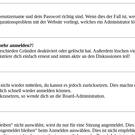
Benutzername und dein Passwort richtig sind. Wenn dies der Fall ist, w
igurationsproblem mit der Website vorliegt, welches ein Administrator l
t mehr anmelden?!
rschieden Gründen deaktiviert oder gelöscht hat. Außerdem löschen vie
triere dich einfach erneut und nimm aktiv an den Diskussionen teil!
 nicht wieder mitteilen, du kannst es jedoch zurücksetzen. Dies machs
 dich schnell wieder anmelden können.
ückzusetzen, so wende dich an die Board-Administration.
en“ nicht auswählst, wirst du nur für eine Sitzung angemeldet. Dies
Angemeldet bleiben“ beim Anmelden auswählen. Dies ist nicht empfehle