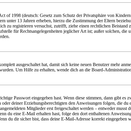
t of 1998 (deutsch: Gesetz zum Schutz der Privatsphäre von Kindern i
ern unter 13 Jahren erheben, hierzu die Zustimmung der Eltern bezieh
dich zu registrieren versuchst, zutrifft, ziehe einen rechtlichen Beista
stelle für Rechtsangelegenheiten jeglicher Art ist; außer solchen, die
erden.
 komplett ausgeschaltet hat, damit sich keine neuen Benutzer mehr anm
 wurden. Um Hilfe zu erhalten, wende dich an die Board-Administratio
richtige Passwort eingegeben hast. Wenn diese stimmen, dann gibt es
ern oder deiner Erziehungsberechtigten den Anweisungen folgen, die du e
 angemeldeten Mitglieder erst freigeschaltet werden – entweder musst du
. Wenn du eine E-Mail erhalten hast, folge den dort enthaltenen Anweis
nn du dir sicher bist, dass deine E-Mail-Adresse korrekt eingegeben w