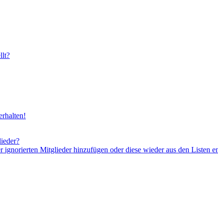
lt?
rhalten!
lieder?
er ignorierten Mitglieder hinzufügen oder diese wieder aus den Listen e