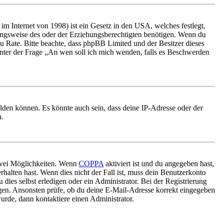
m Internet von 1998) ist ein Gesetz in den USA, welches festlegt,
ungsweise des oder der Erziehungsberechtigten benötigen. Wenn du
nd zu Rate. Bitte beachte, dass phpBB Limited und der Besitzer dieses
 unter der Frage „An wen soll ich mich wenden, falls es Beschwerden
elden können. Es könnte auch sein, dass deine IP-Adresse oder der
n.
 zwei Möglichkeiten. Wenn
COPPA
aktiviert ist und du angegeben hast,
rhalten hast. Wenn dies nicht der Fall ist, muss dein Benutzerkonto
 dies selbst erledigen oder ein Administrator. Bei der Registrierung
ungen. Ansonsten prüfe, ob du deine E-Mail-Adresse korrekt eingegeben
urde, dann kontaktiere einen Administrator.