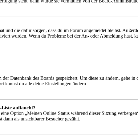
Verfügung steht, dann wurde sie vermutlich von der Board-Administratio
 hat und die dafür sorgen, dass du im Forum angemeldet bleibst. Außer
tiviert wurden. Wenn du Probleme bei der An- oder Abmeldung hast, ka
 in der Datenbank des Boards gespeichert. Um diese zu ändern, gehe in
t kannst du alle deine Einstellungen ändern.
-Liste auftaucht?
n eine Option „Meinen Online-Status während dieser Sitzung verbergen
t dann als unsichtbarer Besucher gezählt.