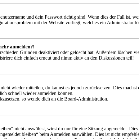
Benutzername und dein Passwort richtig sind. Wenn dies der Fall ist, w
igurationsproblem mit der Website vorliegt, welches ein Administrator l
t mehr anmelden?!
rschieden Gründen deaktiviert oder gelöscht hat. Außerdem löschen vie
triere dich einfach erneut und nimm aktiv an den Diskussionen teil!
 nicht wieder mitteilen, du kannst es jedoch zurücksetzen. Dies machs
 dich schnell wieder anmelden können.
ückzusetzen, so wende dich an die Board-Administration.
en“ nicht auswählst, wirst du nur für eine Sitzung angemeldet. Dies
Angemeldet bleiben“ beim Anmelden auswählen. Dies ist nicht empfehle